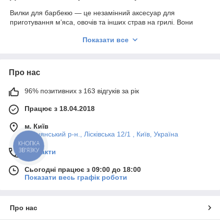
Вилки для барбекю — це незамінний аксесуар для
приготування м’яса, овочів та інших страв на грилі. Вони
забезпечують зручність при перевертанні, нарізанні та подачі
Показати все
готових продуктів. Міцні матеріали та зручні ручки гарантують
комфорт у використанні навіть при високих температурах.
🍖 Комфорт при приготуванні.
Про нас
🔥 Стійкість до жару.
💪 Надійність і стиль в одному інструменті.
96% позитивних з 163 відгуків за рік
Різноманітність дизайнів і матеріалів
ручок
Працює з 18.04.2018
Асортимент включає моделі з різними варіантами
м. Київ
оформлення:
«Бамбук»
,
«Кільце»
,
«Шар»
,
«Горіх»
тощо.
Деснянський р-н., Лісківська 12/1 , Київ, Україна
Кожна вилка має зручну форму, що забезпечує надійне
КНОПКА
ЗВ'ЯЗКУ
утримання навіть при інтенсивному використанні. Завдяки
Контакти
декоративним елементам ці вироби гармонійно поєднують
Сьогодні працює з 09:00 до 18:00
естетику та практичність.
Показати весь графік роботи
🌿 Натуральні матеріали та художнє лиття.
⚙️ Зручний хват і ергономічна форма.
🎁 Ідеально як подарунок.
Про нас
Вилки-ножі 2 в 1 — універсальне