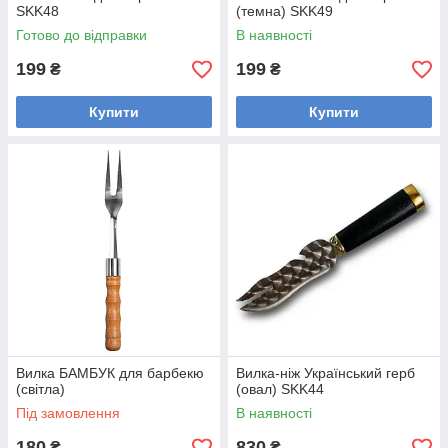
SKK48
(темна) SKK49
Готово до відправки
В наявності
199
199
₴
₴
Купити
Купити
Вилка БАМБУК для барбекю
Вилка-ніж Український герб
(світла)
(овал) SKK44
Під замовлення
В наявності
180
830
₴
₴