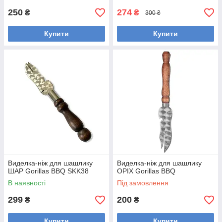
250
274
₴
₴
300 ₴
Купити
Купити
Виделка-ніж для шашлику
Виделка-ніж для шашлику
ШАР Gorillas BBQ SKK38
ОРІХ Gorillas BBQ
В наявності
Під замовлення
299
200
₴
₴
Купити
Купити