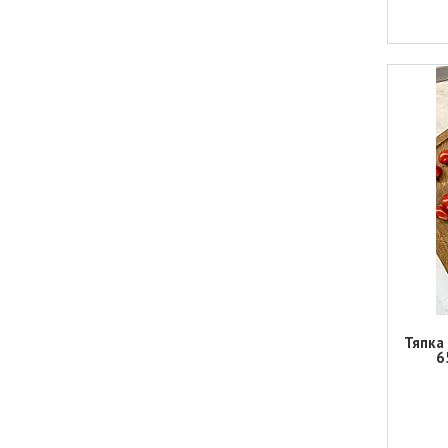
Тяпка
6