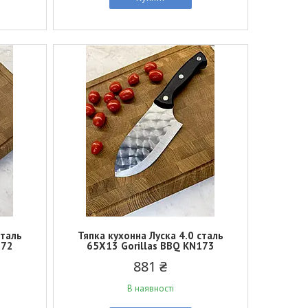
сталь
Тяпка кухонна Луска 4.0 сталь
172
65Х13 Gorillas BBQ KN173
881 ₴
В наявності