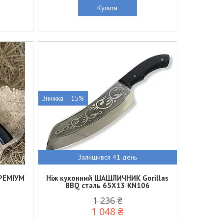
Купити
–15%
Залишився 41 день
ПРЕМІУМ
Ніж кухонний ШАШЛИЧНИК Gorillas
BBQ сталь 65Х13 KN106
1 236 ₴
1 048 ₴