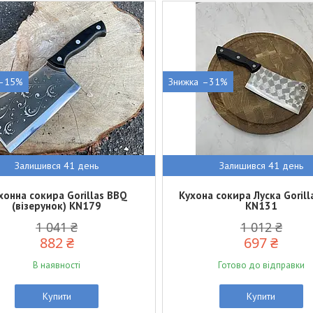
–15%
–31%
Залишився 41 день
Залишився 41 день
хонна сокира Gorillas BBQ
Кухона сокира Луска Gorill
(візерунок) KN179
KN131
1 041 ₴
1 012 ₴
882 ₴
697 ₴
В наявності
Готово до відправки
Купити
Купити