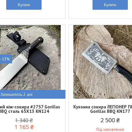
Купити
Купити
–13%
Залишилось 2 дні
ий ніж-сокира #2757 Gorillas
Кухонна сокира ЛЕГІОНЕР 
BBQ сталь 65Х13 KN124
Gorillas BBQ KN177
2 500 ₴
1 340 ₴
1 165 ₴
Під замовлення