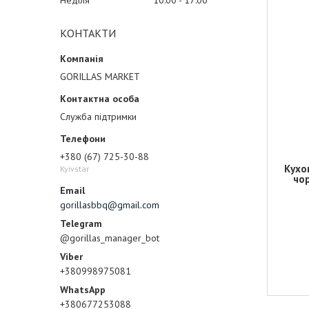
Неділя
10:00
17:00
КОНТАКТИ
GORILLAS MARKET
Служба підтримки
+380 (67) 725-30-88
Кухо
Kyivstar
чор
gorillasbbq@gmail.com
@gorillas_manager_bot
+380998975081
+380677253088