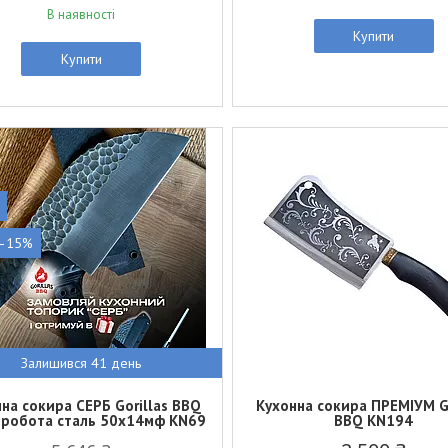
В наявності
Купити
Купити
–15%
Залишився 41 день
на сокира СЕРБ Gorillas BBQ
Кухонна сокира ПРЕМІУМ Go
 робота сталь 50х14мф KN69
BBQ KN194