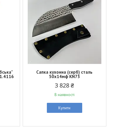
бська"
Сапка кухонна (серб) сталь
 1.4116
50х14мф KN73
3 828 ₴
В наявності
Купити