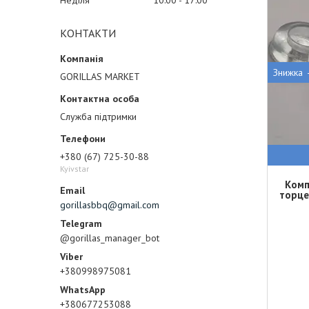
Неділя
10:00
17:00
КОНТАКТИ
GORILLAS MARKET
Служба підтримки
+380 (67) 725-30-88
Kyivstar
Комп
торце
gorillasbbq@gmail.com
@gorillas_manager_bot
+380998975081
+380677253088