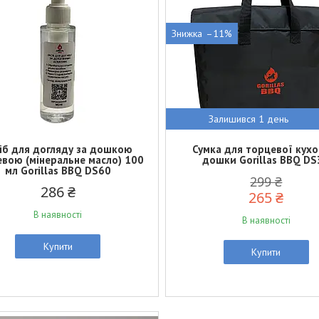
–11%
Залишився 1 день
іб для догляду за дошкою
Сумка для торцевої кухо
вою (мінеральне масло) 100
дошки Gorillas BBQ DS
мл Gorillas BBQ DS60
299 ₴
286 ₴
265 ₴
В наявності
В наявності
Купити
Купити