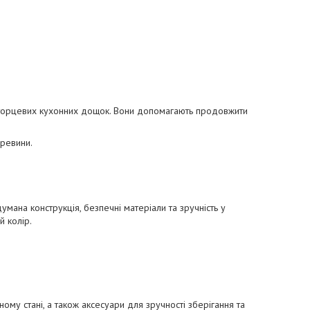
ня торцевих кухонних дощок. Вони допомагають продовжити
еревини.
ана конструкція, безпечні матеріали та зручність у
й колір.
му стані, а також аксесуари для зручності зберігання та