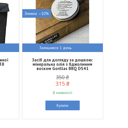
–10%
Залишився 1 день
нної
Засіб для догляду за дошкою:
38
мінеральна олія з бджолиним
воском Gorillas BBQ DS41
350 ₴
315 ₴
В наявності
Купити