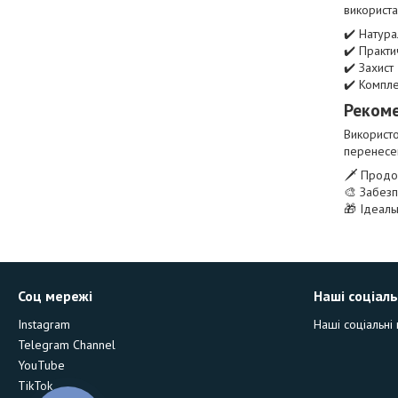
використа
✔️ Натура
✔️ Практи
✔️ Захист
✔️ Компле
Рекоме
Використо
перенесен
🗡️ Продо
🎨 Забезп
🎁 Ідеаль
Соц мережі
Наші соціаль
Instagram
Наші соціальні
Telegram Channel
YouTube
TikTok