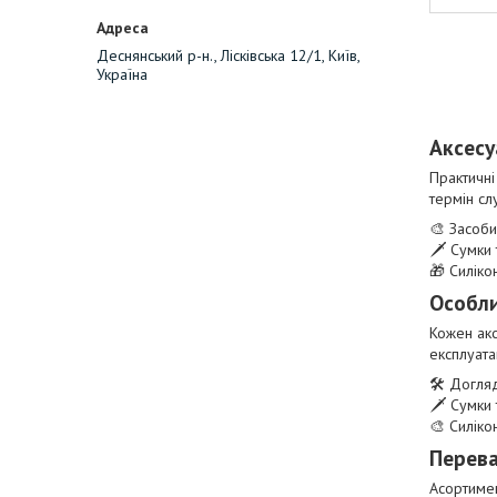
Деснянський р-н., Лісківська 12/1, Київ,
Україна
Аксесу
Практичні
термін сл
🎨 Засоби
🗡️ Сумки
🎁 Силікон
Особли
Кожен акс
експлуата
🛠️ Догля
🗡️ Сумки
🎨 Силіко
Перева
Асортимен