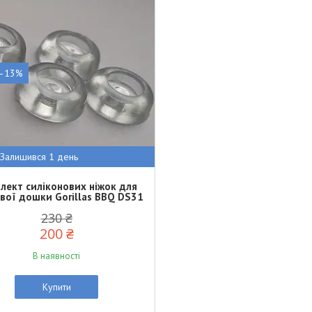
–13%
Залишився 1 день
лект силіконових ніжок для
вої дошки Gorillas BBQ DS31
230 ₴
200 ₴
В наявності
Купити