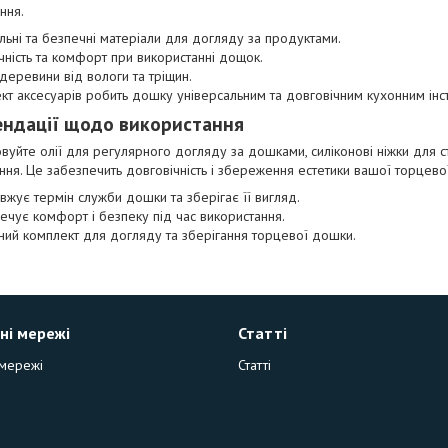
ння.
льні та безпечні матеріали для догляду за продуктами.
чність та комфорт при використанні дощок.
 деревини від вологи та тріщин.
кт аксесуарів робить дошку універсальним та довговічним кухонним інс
ндації щодо використання
вуйте олії для регулярного догляду за дошками, силіконові ніжки для сті
ня. Це забезпечить довговічність і збереження естетики вашої торцево
вжує термін служби дошки та зберігає її вигляд.
ечує комфорт і безпеку під час використання.
ний комплект для догляду та зберігання торцевої дошки.
ні мережі
Статті
 мережі
Статті