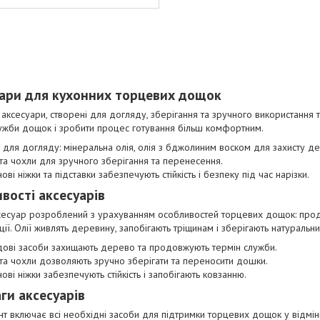
ари для кухонних торцевих дощок
 аксесуари, створені для догляду, зберігання та зручного використан
ужби дощок і зробити процес готування більш комфортним.
 для догляду: мінеральна олія, олія з бджолиним воском для захисту д
 та чохли для зручного зберігання та перенесення.
ові ніжки та підставки забезпечують стійкість і безпеку під час нарізки.
вості аксесуарів
есуар розроблений з урахуванням особливостей торцевих дощок: продум
ції. Олії живлять деревину, запобігають тріщинам і зберігають натуральни
дові засоби захищають дерево та продовжують термін служби.
 та чохли дозволяють зручно зберігати та переносити дошки.
нові ніжки забезпечують стійкість і запобігають ковзанню.
ги аксесуарів
т включає всі необхідні засоби для підтримки торцевих дощок у відмінно