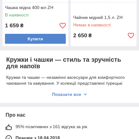
Чашка мідна 400 мл ZH
В наявності
Чайник мідний 1,5 л. ZH
1 659
Немає в наявності
₴
2 650
₴
Купити
Кружки і чашки — стиль та зручність
для напоїв
Кружки та чашки — незамінні аксесуари для комфортного
чаювання та кавування. У колекції представлені турецькі
чашки, мідні моделі різного об’єму, а також варіанти з
Показати все
патиною для вишуканого зовнішнього вигляду. Вони
дозволяють насолоджуватися напоєм, зберігаючи його
аромат і температуру.
Про нас
☕ Різноманітність форм і об’ємів для будь-якого напою.
🛠️ Якісні матеріали: мідь та кераміка.
95% позитивних з 161 відгука за рік
🎁 Чудовий подарунок для любителів кави та чаю.
Мідні чашки — тепло та довговічність
Працює з 18.04.2018