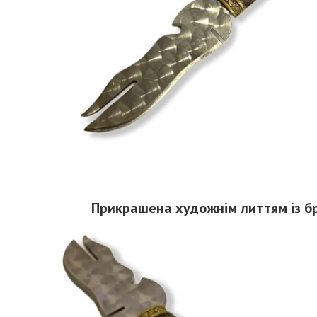
Прикрашена художнім литтям із б