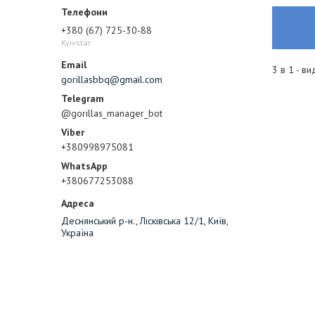
+380 (67) 725-30-88
Kyivstar
3 в 1 - в
gorillasbbq@gmail.com
@gorillas_manager_bot
+380998975081
+380677253088
Деснянський р-н., Лісківська 12/1, Київ,
Україна