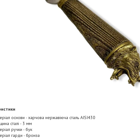
ристики
еріал основи - харчова нержавіюча сталь AISI430
щина сталі - 3 мм
еріал ручки - бук
еріал гарди - бронза