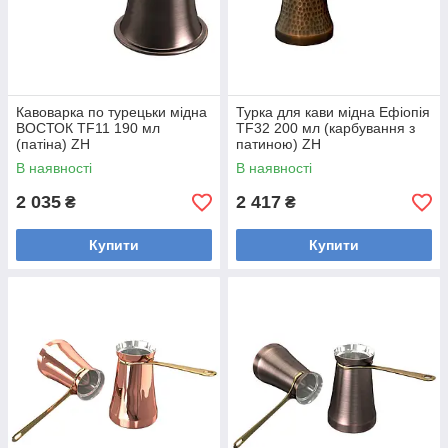
Кавоварка по турецьки мідна
Турка для кави мідна Ефіопія
ВОСТОК TF11 190 мл
TF32 200 мл (карбування з
(патіна) ZH
патиною) ZH
В наявності
В наявності
2 035
2 417
₴
₴
Купити
Купити