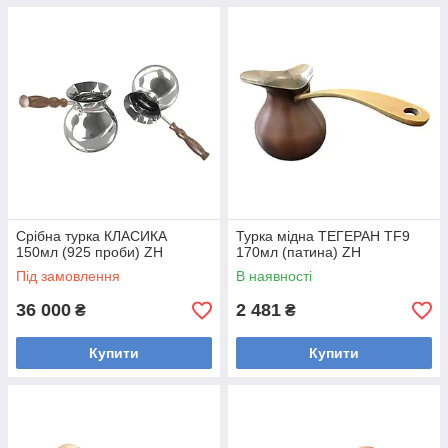
Срібна турка КЛАСИКА
Турка мідна ТЕГЕРАН TF9
150мл (925 проби) ZH
170мл (патина) ZH
Під замовлення
В наявності
36 000
2 481
₴
₴
Купити
Купити