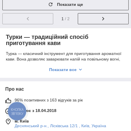
Показати ще
1
/ 2
Турки — традиційний спосіб
приготування кави
Турка — класичний інструмент для приготування ароматної
кави. Вона дозволяє заварювати напій на повільному вогні,
розкриваючи всі смакові та ароматичні якості зерен. Турки
Показати все
представлені в різних об’ємах, щоб зручно готувати каву як
для однієї особи, так і для невеликої компанії.
☕ Ідеально для повільного та ароматного заварювання.
Про нас
🌿 Підходить для всіх видів кави.
🎁 Відмінний подарунок для любителів традиційної кави.
96% позитивних з 163 відгуків за рік
Різноманітність обсягів
Працює з 18.04.2018
КНОПКА
Турки доступні в обсягах від 70 мл до 500 мл, що дозволяє
ЗВ'ЯЗКУ
обрати оптимальний варіант для дому, кафе або подарунка.
м. Київ
Малі моделі підходять для однієї порції, великі — для кількох
Деснянський р-н., Лісківська 12/1 , Київ, Україна
людей.