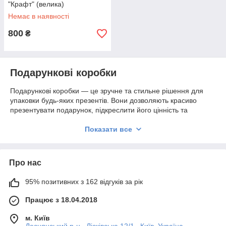
"Крафт" (велика)
Немає в наявності
800
₴
Подарункові коробки
Подарункові коробки — це зручне та стильне рішення для
упаковки будь-яких презентів. Вони дозволяють красиво
презентувати подарунок, підкреслити його цінність та
створити ефект «захоплення» при отриманні. Кожна коробка
відрізняється міцністю та оригінальним дизайном,
Показати все
підходящим як для особистих, так і корпоративних
подарунків.
🎁 Стильна та надійна упаковка для будь-якого подарунка.
Про нас
🛡️ Міцні матеріали захищають вміст.
🎨 Естетичний дизайн підкреслює індивідуальність презенту.
95% позитивних з 162 відгуків за рік
Різноманітність форм та розмірів
Працює з 18.04.2018
У асортименті представлені коробки різних розмірів та форм:
м. Київ
від компактних «Крафт» для невеликих сувенірів до великих