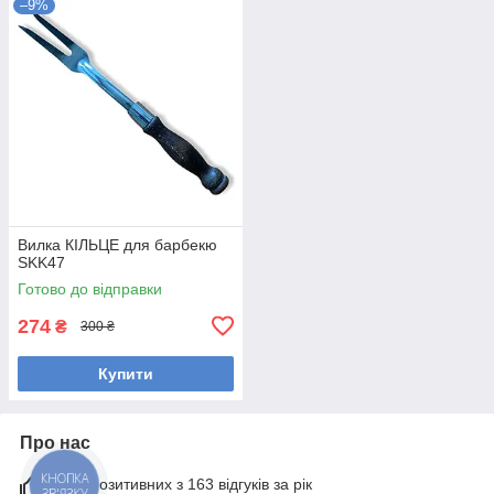
–9%
Вилка КІЛЬЦЕ для барбекю
SKK47
Готово до відправки
274
₴
300 ₴
Купити
Про нас
КНОПКА
96% позитивних з 163 відгуків за рік
ЗВ'ЯЗКУ