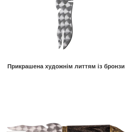
Прикрашена художнім литтям із бронзи