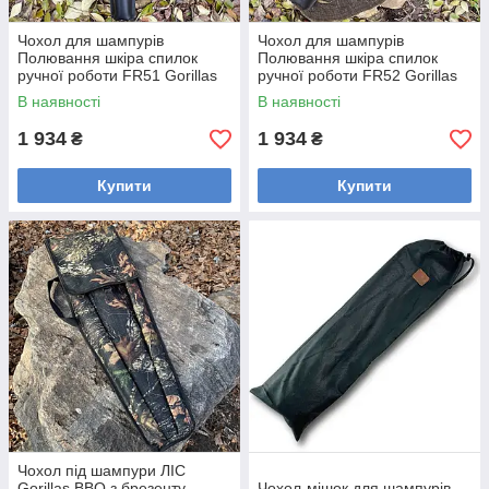
Чохол для шампурів
Чохол для шампурів
Полювання шкіра спилок
Полювання шкіра спилок
ручної роботи FR51 Gorillas
ручної роботи FR52 Gorillas
BBQ
BBQ
В наявності
В наявності
1 934
1 934
₴
₴
Купити
Купити
Чохол під шампури ЛІС
Gorillas BBQ з брезенту
Чохол-мішок для шампурів