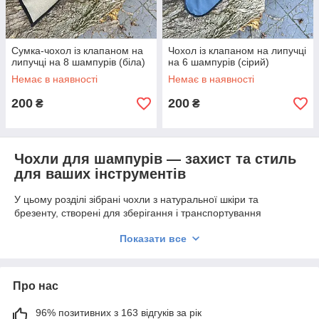
Сумка-чохол із клапаном на
Чохол із клапаном на липучці
липучці на 8 шампурів (біла)
на 6 шампурів (сірий)
Немає в наявності
Немає в наявності
200
200
₴
₴
Чохли для шампурів — захист та стиль
для ваших інструментів
У цьому розділі зібрані чохли з натуральної шкіри та
брезенту, створені для зберігання і транспортування
шампурів.
Показати все
Чохли не просто декоративні — вони захищають шампури від
вологи та пошкоджень і виглядають презентабельно.
Переваги чохлів для шампурів:
Про нас
👜
Натуральна шкіра
— чохли зі шкіряного матеріалу
виглядають солідно і витримують тривале використання.
96% позитивних з 163 відгуків за рік