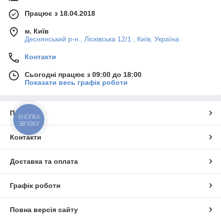
🌾
Брезентові моделі
— легкі, міцні та стійкі до зношення та
впливу навколишнього середовища.
Працює з 18.04.2018
🔐
Надійна фіксація
— передбачені клапани та застібки, що
м. Київ
утримують шампури на місці при транспортуванні.
Деснянський р-н., Лісківська 12/1 , Київ, Україна
🎨
Естетика і подарунок
— чохол підкреслює статус набору
Контакти
шампурів і може стати завершальним штрихом
подарункового комплекту.
Сьогодні працює з 09:00 до 18:00
Показати весь графік роботи
Про нас
КНОПКА
ЗВ'ЯЗКУ
Контакти
Доставка та оплата
Графік роботи
Повна версія сайту