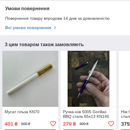
Умови повернення
Повернення товару впродовж 14 днів за домовленістю
Всі умови повернення
З цим товаром також замовляють
Мусат гільза KN70
Ручка-ніж 5005 Gorillas
Ніж 
BBQ сталь 65х13 KN146
стал
401
279
375
₴
₴
500 ₴
300 ₴