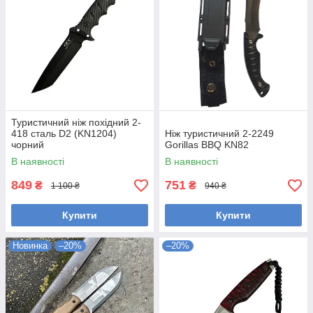
Туристичний ніж похідний 2-
418 сталь D2 (KN1204)
Ніж туристичний 2-2249
чорний
Gorillas BBQ KN82
В наявності
В наявності
849
751
₴
₴
1 100 ₴
940 ₴
Купити
Купити
Новинка
–20%
–20%