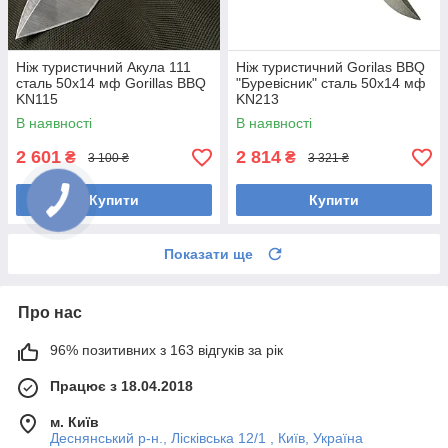
Ніж туристичний Акула 111
Ніж туристичний Gorilas BBQ
сталь 50х14 мф Gorillas BBQ
"Буревісник" сталь 50х14 мф
KN115
KN213
В наявності
В наявності
2 601
2 814
₴
₴
3 100 ₴
3 321 ₴
Купити
Купити
Показати ще
Про нас
96% позитивних з 163 відгуків за рік
Працює з 18.04.2018
м. Київ
Деснянський р-н., Лісківська 12/1 , Київ, Україна