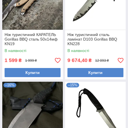
Ніж туристичний КАРАТЕЛЬ
Ніж туристичний сталь
Gorillas BBQ сталь 50х14мф
ламінат D103 Gorillas BBQ
KN19
KN228
В наявності
В наявності
1 599
9 674,40
₴
₴
1 999 ₴
12 093 ₴
Купити
Купити
–16%
–15%