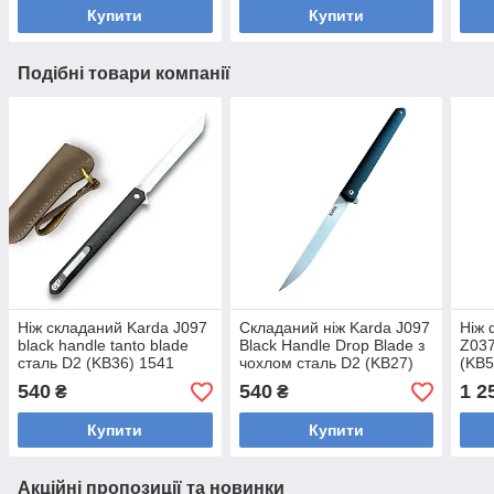
Купити
Купити
Подібні товари компанії
Ніж складаний Karda J097
Складаний ніж Karda J097
Ніж 
black handle tanto blade
Black Handle Drop Blade з
Z037
сталь D2 (KB36) 1541
чохлом сталь D2 (KB27)
(KB5
1542
540
540
1 2
₴
₴
Купити
Купити
Акційні пропозиції та новинки