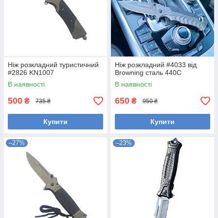
Ніж розкладний туристичний
Ніж розкладний #4033 від
#2826 KN1007
Browning сталь 440С
В наявності
В наявності
500
650
₴
₴
735 ₴
950 ₴
Купити
Купити
–27%
–23%