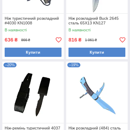
Ніж туристичний розкладний
Ніж розкладний Buck 2645
#4030 KN1008
сталь 65Х13 KN127
В наявності
В наявності
636
816
₴
₴
866 ₴
1 061 ₴
Купити
Купити
–20%
–19%
Ніж-ремінь туристичний 4037
Ніж розкладний (484) сталь