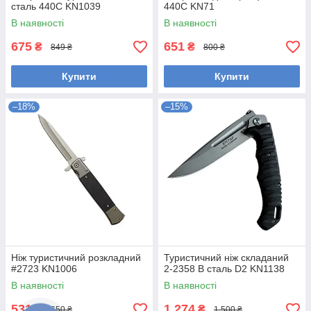
сталь 440С KN1039
440С KN71
В наявності
В наявності
675
651
₴
₴
849 ₴
800 ₴
Купити
Купити
–18%
–15%
Ніж туристичний розкладний
Туристичний ніж складаний
#2723 KN1006
2-2358 В сталь D2 KN1138
В наявності
В наявності
531
1 274
₴
₴
650 ₴
1 500 ₴