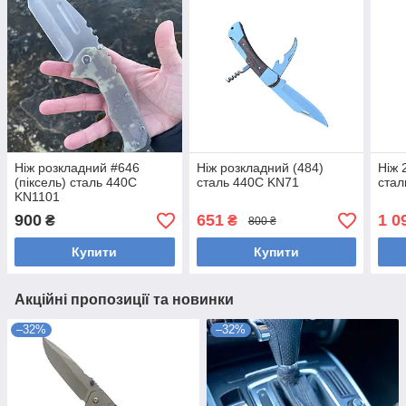
Ніж розкладний #646
Ніж розкладний (484)
Ніж 
(піксель) сталь 440С
сталь 440С KN71
стал
KN1101
900
651
1 0
₴
₴
800 ₴
Купити
Купити
Акційні пропозиції та новинки
–32%
–32%