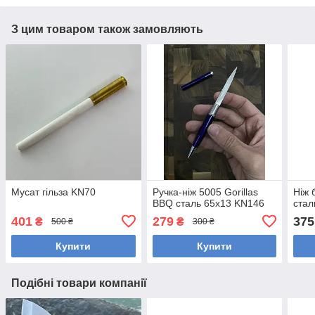
З цим товаром також замовляють
Мусат гільза KN70
Ручка-ніж 5005 Gorillas
Ніж 
BBQ сталь 65х13 KN146
стал
401
279
375
₴
₴
500 ₴
300 ₴
Купити
Купити
Подібні товари компанії