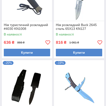
Ніж туристичний розкладний
Ніж розкладний Buck 2645
#4030 KN1008
сталь 65Х13 KN127
В наявності
В наявності
636
816
₴
₴
866 ₴
1 061 ₴
Купити
Купити
–20%
–19%