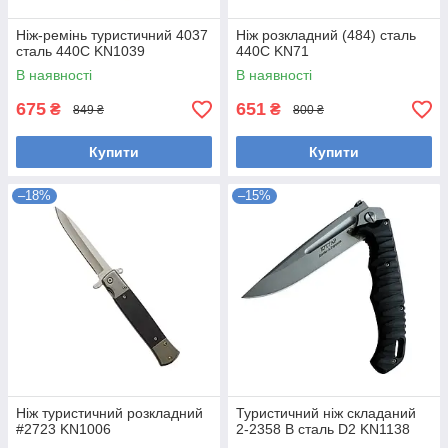
Ніж-ремінь туристичний 4037
Ніж розкладний (484) сталь
сталь 440С KN1039
440С KN71
В наявності
В наявності
675
651
₴
₴
849 ₴
800 ₴
Купити
Купити
–18%
–15%
Ніж туристичний розкладний
Туристичний ніж складаний
#2723 KN1006
2-2358 В сталь D2 KN1138