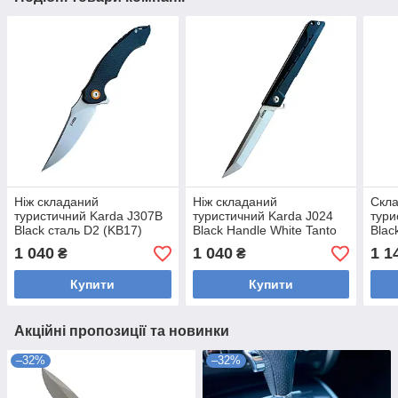
Ніж складаний
Ніж складаний
Скла
туристичний Karda J307B
туристичний Karda J024
тури
Black сталь D2 (KB17)
Black Handle White Tanto
Blac
сталь D2 (KB22) 1536
1 040
1 040
1 1
₴
₴
Купити
Купити
Акційні пропозиції та новинки
–32%
–32%