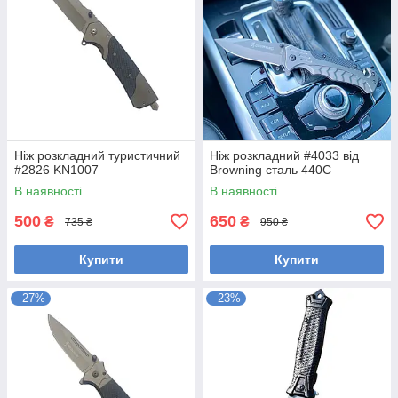
Ніж розкладний туристичний
Ніж розкладний #4033 від
#2826 KN1007
Browning сталь 440С
В наявності
В наявності
500
650
₴
₴
735 ₴
950 ₴
Купити
Купити
–27%
–23%