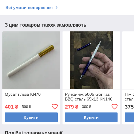
Всі умови повернення
З цим товаром також замовляють
Мусат гільза KN70
Ручка-ніж 5005 Gorillas
Ніж 
BBQ сталь 65х13 KN146
стал
401
279
375
₴
₴
500 ₴
300 ₴
Купити
Купити
Подібні товари компанії