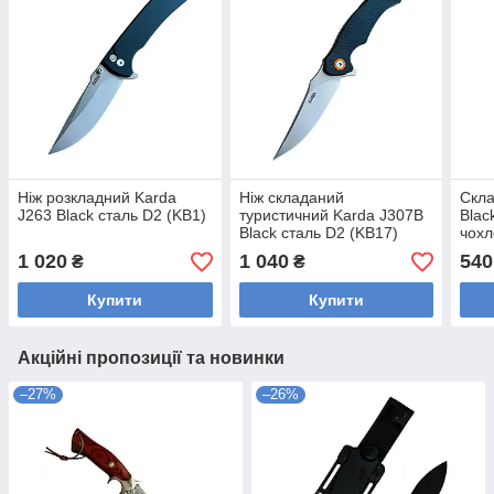
Ніж розкладний Karda
Ніж складаний
Скла
J263 Black сталь D2 (KB1)
туристичний Karda J307B
Blac
Black сталь D2 (KB17)
чохл
154
1 020
1 040
540
₴
₴
Купити
Купити
Акційні пропозиції та новинки
–27%
–26%