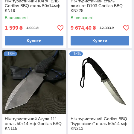
Ніж туристичний КАРАТЕЛЬ
Ніж туристичний сталь
Gorillas BBQ сталь 50х14мф
ламінат D103 Gorillas BBQ
KN19
KN228
В наявності
В наявності
1 599
9 674,40
₴
₴
1 999 ₴
12 093 ₴
Купити
Купити
–16%
–15%
Ніж туристичний Акула 111
Ніж туристичний Gorilas BBQ
сталь 50х14 мф Gorillas BBQ
"Буревісник" сталь 50х14 мф
KN115
KN213