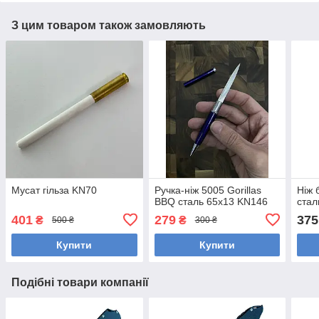
З цим товаром також замовляють
Мусат гільза KN70
Ручка-ніж 5005 Gorillas
Ніж 
BBQ сталь 65х13 KN146
стал
401
279
375
₴
₴
500 ₴
300 ₴
Купити
Купити
Подібні товари компанії