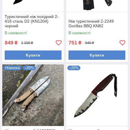
Туристичний ніж похідний 2-
418 сталь D2 (KN1204)
Ніж туристичний 2-2249
чорний
Gorillas BBQ KN82
В наявності
В наявності
849
751
₴
₴
1 100 ₴
940 ₴
Купити
Купити
Новинка
–20%
–20%