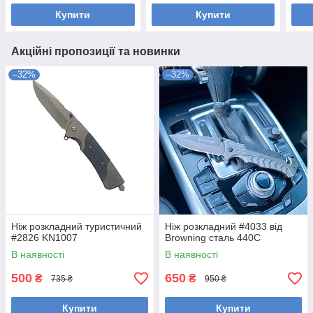
Купити
Купити
Акційні пропозиції та новинки
–32%
–32%
Ніж розкладний туристичний
Ніж розкладний #4033 від
#2826 KN1007
Browning сталь 440С
В наявності
В наявності
500
650
₴
₴
735 ₴
950 ₴
Купити
Купити