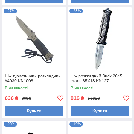
–27%
–23%
Ніж туристичний розкладний
Ніж розкладний Buck 2645
#4030 KN1008
сталь 65Х13 KN127
В наявності
В наявності
636
816
₴
₴
866 ₴
1 061 ₴
Купити
Купити
–20%
–19%