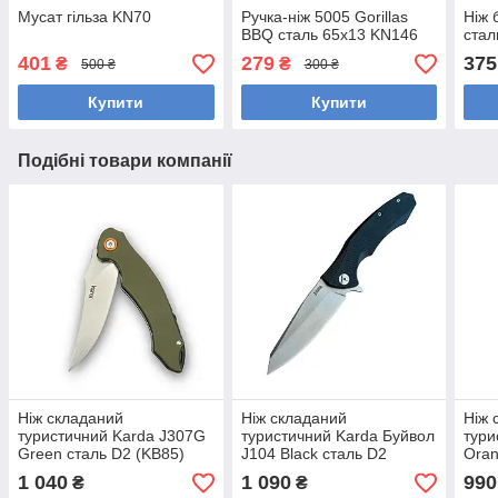
Мусат гільза KN70
Ручка-ніж 5005 Gorillas
Ніж 
BBQ сталь 65х13 KN146
стал
401
279
375
₴
₴
500 ₴
300 ₴
Купити
Купити
Подібні товари компанії
Ніж складаний
Ніж складаний
Ніж 
туристичний Karda J307G
туристичний Karda Буйвол
тури
Green сталь D2 (KB85)
J104 Black сталь D2
Oran
(KB21) 1133
1 040
1 090
990
₴
₴