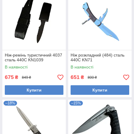
Ніж-ремінь туристичний 4037
Ніж розкладний (484) сталь
сталь 440С KN1039
440С KN71
В наявності
В наявності
675
651
₴
₴
849 ₴
800 ₴
Купити
Купити
–18%
–15%