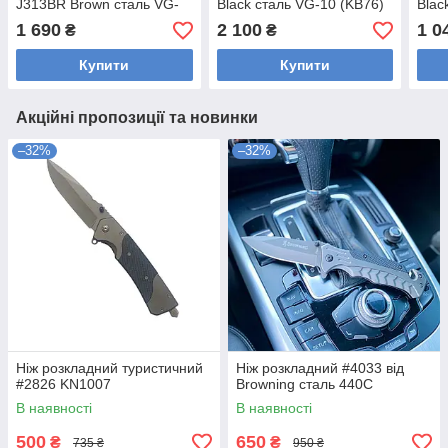
J313BR Brown сталь VG-
Black сталь VG-10 (KB76)
Blac
10 (KB74)
1 690
2 100
1 0
₴
₴
Купити
Купити
Акційні пропозиції та новинки
–32%
–32%
Ніж розкладний туристичний
Ніж розкладний #4033 від
#2826 KN1007
Browning сталь 440С
В наявності
В наявності
500
650
₴
₴
735 ₴
950 ₴