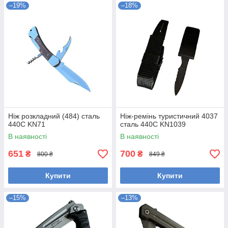
–19%
–18%
Ніж розкладний (484) сталь
Ніж-ремінь туристичний 4037
440С KN71
сталь 440С KN1039
В наявності
В наявності
651
700
₴
₴
800 ₴
849 ₴
Купити
Купити
–15%
–13%