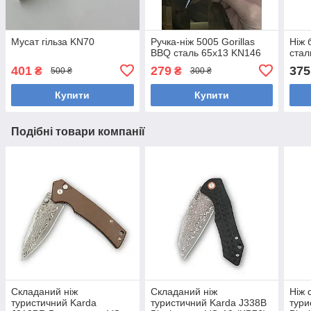
Мусат гільза KN70
Ручка-ніж 5005 Gorillas
Ніж 
BBQ сталь 65х13 KN146
стал
401
279
375
₴
₴
500 ₴
300 ₴
Купити
Купити
Подібні товари компанії
Складаний ніж
Складаний ніж
Ніж 
туристичний Karda
туристичний Karda J338B
тури