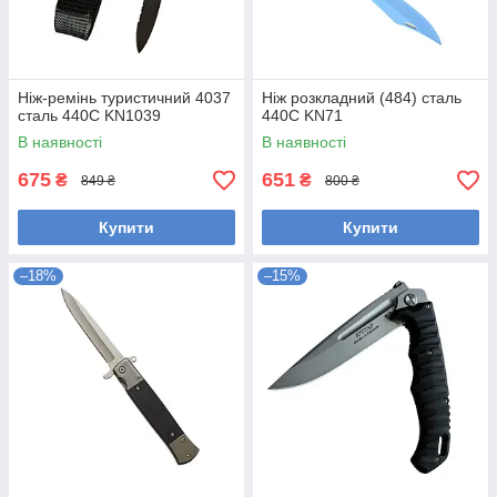
Ніж-ремінь туристичний 4037
Ніж розкладний (484) сталь
сталь 440С KN1039
440С KN71
В наявності
В наявності
675
651
₴
₴
849 ₴
800 ₴
Купити
Купити
–18%
–15%