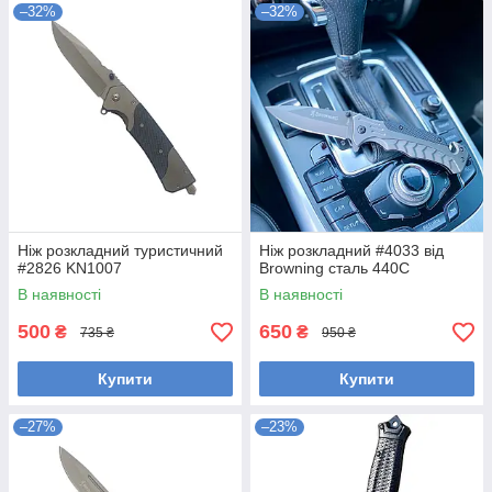
–32%
–32%
Ніж розкладний туристичний
Ніж розкладний #4033 від
#2826 KN1007
Browning сталь 440С
В наявності
В наявності
500
650
₴
₴
735 ₴
950 ₴
Купити
Купити
–27%
–23%