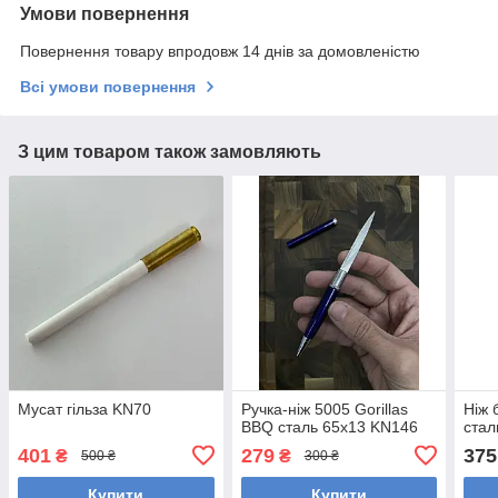
Умови повернення
Повернення товару впродовж 14 днів за домовленістю
Всі умови повернення
З цим товаром також замовляють
Мусат гільза KN70
Ручка-ніж 5005 Gorillas
Ніж 
BBQ сталь 65х13 KN146
стал
401
279
375
₴
₴
500 ₴
300 ₴
Купити
Купити