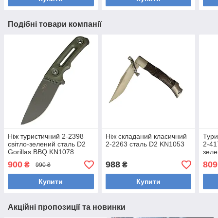
Подібні товари компанії
Ніж туристичний 2-2398
Ніж складаний класичний
Тури
світло-зелений сталь D2
2-2263 сталь D2 KN1053
2-41
Gorillas BBQ KN1078
зел
900
988
809
₴
₴
990 ₴
Купити
Купити
Акційні пропозиції та новинки