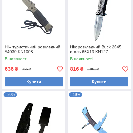
Ніж туристичний розкладний
Ніж розкладний Buck 2645
#4030 KN1008
сталь 65Х13 KN127
В наявності
В наявності
636
816
₴
₴
866 ₴
1 061 ₴
Купити
Купити
–20%
–19%