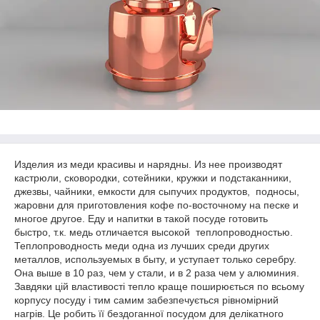
Изделия из меди красивы и нарядны. Из нее производят
кастрюли, сковородки, сотейники, кружки и подстаканники,
джезвы, чайники, емкости для сыпучих продуктов, подносы,
жаровни для приготовления кофе по-восточному на песке и
многое другое. Еду и напитки в такой посуде готовить
быстро, т.к. медь отличается высокой теплопроводностью.
Теплопроводность меди одна из лучших среди других
металлов, используемых в быту, и уступает только серебру.
Она выше в 10 раз, чем у стали, и в 2 раза чем у алюминия.
Завдяки цій властивості тепло краще поширюється по всьому
корпусу посуду і тим самим забезпечується рівномірний
нагрів. Це робить її бездоганної посудом для делікатного