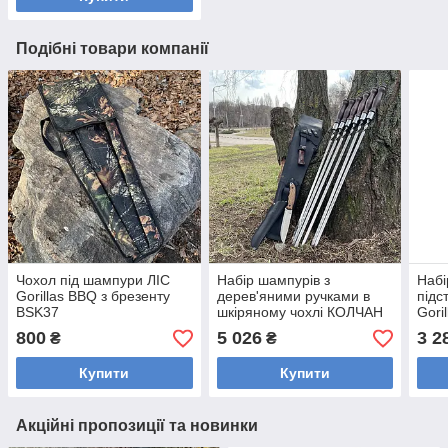
Подібні товари компанії
Чохол під шампури ЛІС
Набір шампурів з
Набі
Gorillas BBQ з брезенту
дерев'яними ручками в
під
BSK37
шкіряному чохлі КОЛЧАН
Gori
ЛІСОРУБ BS25 Gorillas
брез
800
5 026
3 2
₴
₴
BBQ
Купити
Купити
Акційні пропозиції та новинки