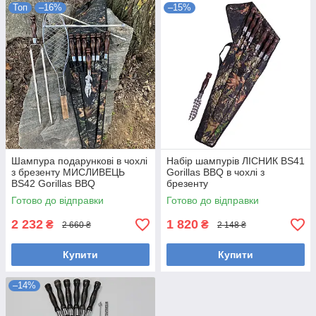
Топ
–16%
–15%
Шампура подарункові в чохлі
Набір шампурів ЛІСНИК BS41
з брезенту МИСЛИВЕЦЬ
Gorillas BBQ в чохлі з
BS42 Gorillas BBQ
брезенту
Готово до відправки
Готово до відправки
2 232
1 820
₴
₴
2 660 ₴
2 148 ₴
Купити
Купити
–14%