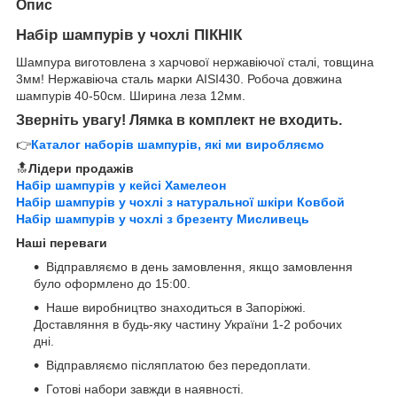
Опис
Набір шампурів у чохлі ПІКНІК
Шампура виготовлена з харчової нержавіючої сталі, товщина
3мм! Нержавіюча сталь марки AISI430. Робоча довжина
шампурів 40-50см. Ширина леза 12мм.
Зверніть увагу! Лямка в комплект не входить.
👉
Каталог наборів шампурів, які ми виробляємо
🔝
Лідери продажів
Набір шампурів у кейсі Хамелеон
Набір шампурів у чохлі з натуральної шкіри Ковбой
Набір шампурів у чохлі з брезенту Мисливець
Наші переваги
Відправляємо в день замовлення, якщо замовлення
було оформлено до 15:00.
Наше виробництво знаходиться в Запоріжжі.
Доставляння в будь-яку частину України 1-2 робочих
дні.
Відправляємо післяплатою без передоплати.
Готові набори завжди в наявності.