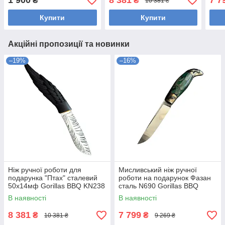
1 900
8 381
7 7
₴
₴
10 381 ₴
Купити
Купити
Акційні пропозиції та новинки
–19%
–16%
Ніж ручної роботи для
Мисливський ніж ручної
подарунка "Птах" сталевий
роботи на подарунок Фазан
50х14мф Gorillas BBQ KN238
сталь N690 Gorillas BBQ
(KN260)
В наявності
В наявності
8 381
7 799
₴
₴
10 381 ₴
9 269 ₴