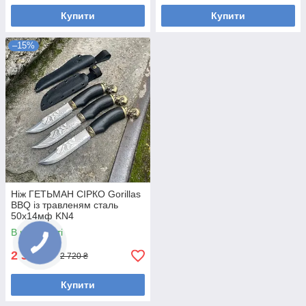
Купити
Купити
–15%
Ніж ГЕТЬМАН СІРКО Gorillas
BBQ із травленям сталь
50х14мф KN4
В наявності
2 305
₴
2 720 ₴
Купити