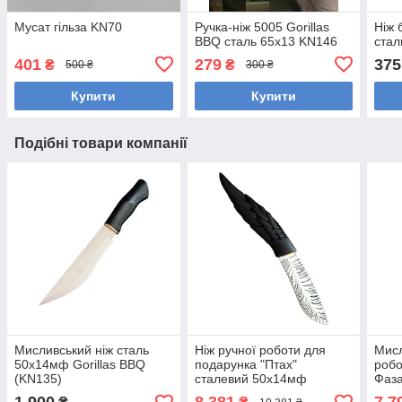
Мусат гільза KN70
Ручка-ніж 5005 Gorillas
Ніж 
BBQ сталь 65х13 KN146
стал
401
279
375
₴
₴
500 ₴
300 ₴
Купити
Купити
Подібні товари компанії
Мисливський ніж сталь
Ніж ручної роботи для
Мисл
50х14мф Gorillas BBQ
подарунка "Птах"
робо
(KN135)
сталевий 50х14мф
Фаза
Gorillas BBQ KN238
BBQ