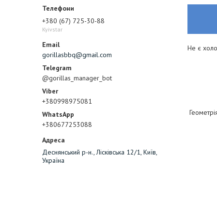
+380 (67) 725-30-88
Kyivstar
Не є хол
gorillasbbq@gmail.com
@gorillas_manager_bot
+380998975081
Геометрія
+380677253088
Деснянський р-н., Лісківська 12/1, Київ,
Україна