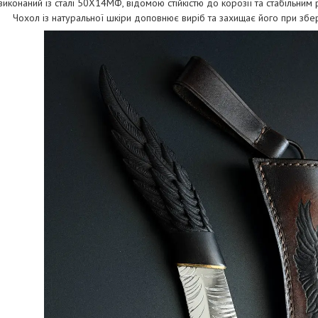
виконаний із сталі 50Х14МФ, відомою стійкістю до корозії та стабільним
Чохол із натуральної шкіри доповнює виріб та захищає його при збері