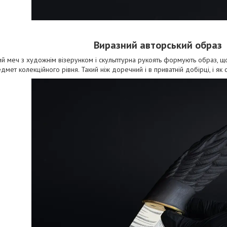
Виразний авторський образ
й меч з художнім візерунком і скульптурна рукоять формують образ, що
дмет колекційного рівня. Такий ніж доречний і в приватній добірці, і як