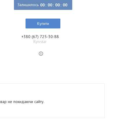
Залишилось
0
0
0
0
0
0
0
0
Купити
+380 (67) 725-30-88
Kyivstar
овар не покидаючи сайту.