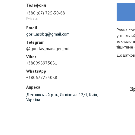
+380 (67) 725-30-88
Kyivstar
Ручна сок
gorillasbbq@gmail.com
унікальни
технологі
тішитиме 
@gorillas_manager_bot
Додатков
+380998975081
+380677253088
З
Деснянський р-н., Лісківська 12/1, Київ,
Україна