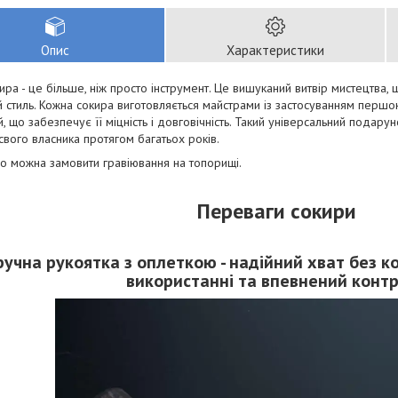
Опис
Характеристики
ира - це більше, ніж просто інструмент. Це вишуканий витвір мистецтва, щ
й стиль. Кожна сокира виготовляється майстрами із застосуванням першок
й, що забезпечує її міцність і довговічність. Такий універсальний подарун
свого власника протягом багатьох років.
о можна замовити гравіювання на топорищі.
Переваги сокири
ручна рукоятка з оплеткою - надійний хват без к
використанні та впевнений конт