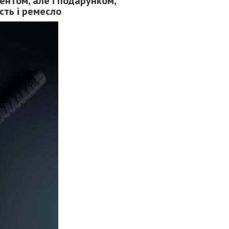
ентом, але і подарунком,
сть і ремесло