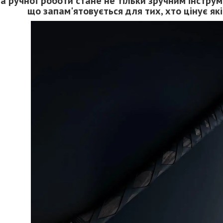
а ручної роботи стане не тільки зручним інструм
що запам'ятовується для тих, хто цінує які