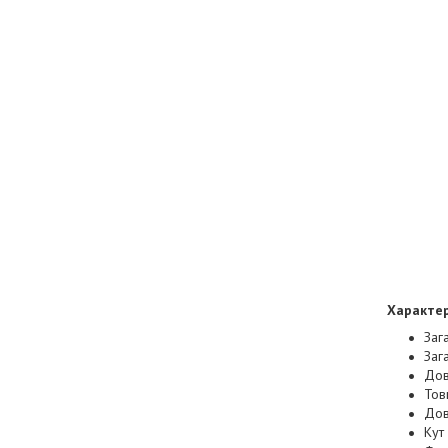
Характер
Заг
Заг
Дов
Тов
Дов
Кут