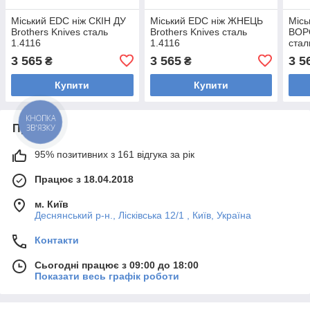
Міський EDC ніж СКІН ДУ
Міський EDC ніж ЖНЕЦЬ
Місь
Brothers Knives сталь
Brothers Knives сталь
ВОРО
1.4116
1.4116
стал
3 565
3 565
3 5
₴
₴
Купити
Купити
КНОПКА
Про нас
ЗВ'ЯЗКУ
95% позитивних з 161 відгука за рік
Працює з 18.04.2018
м. Київ
Деснянський р-н., Лісківська 12/1 , Київ, Україна
Контакти
Сьогодні працює з 09:00 до 18:00
Показати весь графік роботи