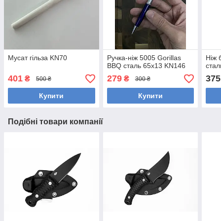
Мусат гільза KN70
Ручка-ніж 5005 Gorillas
Ніж 
BBQ сталь 65х13 KN146
стал
401
279
375
₴
₴
500 ₴
300 ₴
Купити
Купити
Подібні товари компанії