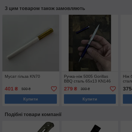
З цим товаром також замовляють
Мусат гільза KN70
Ручка-ніж 5005 Gorillas
Ніж 
BBQ сталь 65х13 KN146
стал
401
279
375
₴
₴
500 ₴
300 ₴
Купити
Купити
Подібні товари компанії