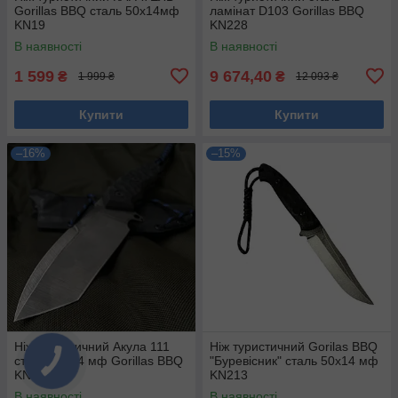
Gorillas BBQ сталь 50х14мф
ламінат D103 Gorillas BBQ
KN19
KN228
В наявності
В наявності
1 599
9 674,40
₴
₴
1 999 ₴
12 093 ₴
Купити
Купити
–16%
–15%
Ніж туристичний Акула 111
Ніж туристичний Gorilas BBQ
сталь 50х14 мф Gorillas BBQ
"Буревісник" сталь 50х14 мф
KN115
KN213
В наявності
В наявності