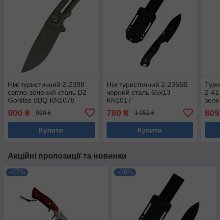
Ніж туристичний 2-2398
Ніж туристичний 2-2356В
Тури
світло-зелений сталь D2
чорний сталь 65х13
2-41
Gorillas BBQ KN1078
KN1017
зел
900
780
809
₴
₴
990 ₴
1 052 ₴
Купити
Купити
Акційні пропозиції та новинки
–27%
–26%