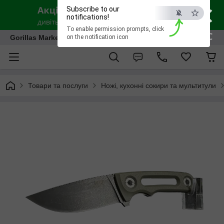
×
Subscribe to our
notifications!
To enable permission prompts, click
ESC
Gorillas Market
on the notification icon
Товари та послуги
Ножі, кухонні сокири та мультитули