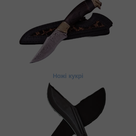
Ножі кукр
і