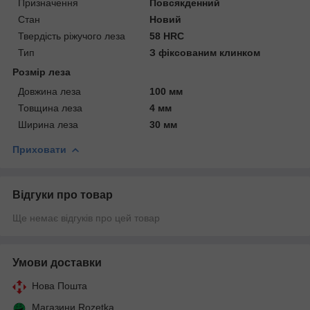
Призначення
Повсякденний
Стан
Новий
Твердість ріжучого леза
58 HRC
Тип
З фіксованим клинком
Розмір леза
Довжина леза
100 мм
Товщина леза
4 мм
Ширина леза
30 мм
Приховати
Відгуки про товар
Ще немає відгуків про цей товар
Умови доставки
Нова Пошта
Магазини Rozetka