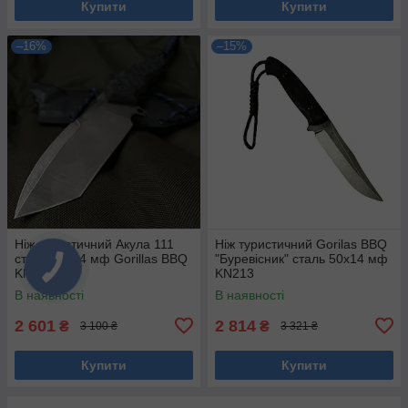
Купити
Купити
–16%
–15%
Ніж туристичний Акула 111
Ніж туристичний Gorilas BBQ
сталь 50х14 мф Gorillas BBQ
"Буревісник" сталь 50х14 мф
KN115
KN213
В наявності
В наявності
2 601
2 814
₴
₴
3 100 ₴
3 321 ₴
Купити
Купити