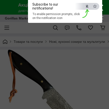
×
Subscribe to our
notifications!
To enable permission prompts, click
ESC
Gorillas Market
on the notification icon
Товари та послуги
Ножі, кухонні сокири та мультитули