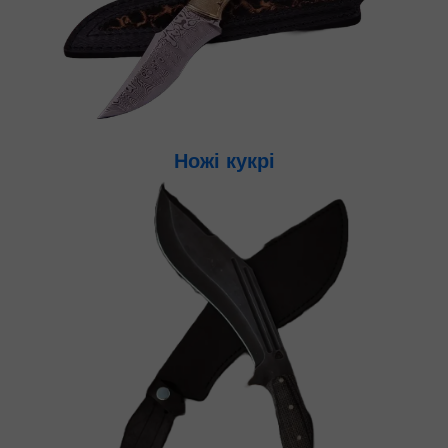
Ножі кукр
і