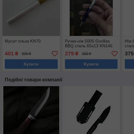
Мусат гільза KN70
Ручка-ніж 5005 Gorillas
Ніж 
BBQ сталь 65х13 KN146
стал
401
279
375
₴
₴
500 ₴
300 ₴
Купити
Купити
Подібні товари компанії