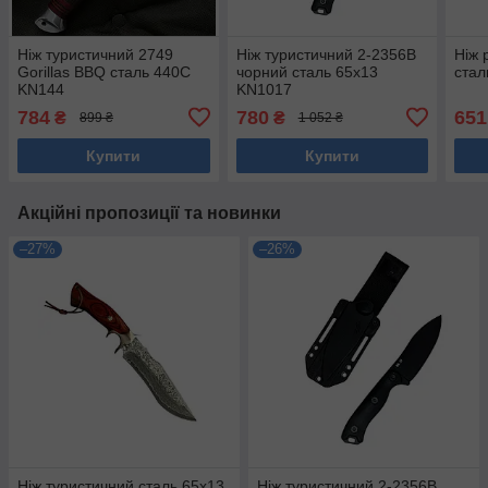
Ніж туристичний 2749
Ніж туристичний 2-2356В
Ніж 
Gorillas BBQ сталь 440С
чорний сталь 65х13
стал
KN144
KN1017
784
780
651
₴
₴
899 ₴
1 052 ₴
Купити
Купити
Акційні пропозиції та новинки
–27%
–26%
Ніж туристичний сталь 65х13
Ніж туристичний 2-2356В