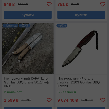
849
751
₴
₴
1 100 ₴
940 ₴
Купити
Купити
Новинка
–20%
–20%
Ніж туристичний КАРАТЕЛЬ
Ніж туристичний сталь
Gorillas BBQ сталь 50х14мф
ламінат D103 Gorillas BBQ
KN19
KN228
В наявності
В наявності
1 599
9 674,40
₴
₴
1 999 ₴
12 093 ₴