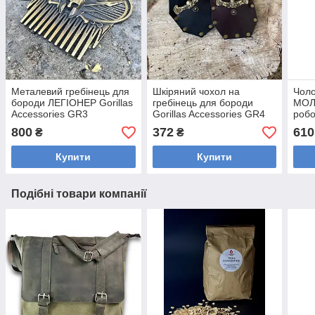
Металевий гребінець для
Шкіряний чохол на
Чоло
бороди ЛЕГІОНЕР Gorillas
гребінець для бороди
МОЛ
Accessories GR3
Gorillas Accessories GR4
робо
Acce
800
372
610
₴
₴
Купити
Купити
Подібні товари компанії