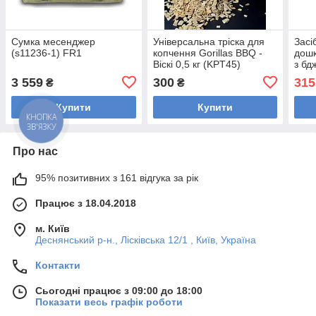
Сумка месенджер
Універсальна тріска для
Засі
(s11236-1) FR1
копчення Gorillas BBQ -
дошк
Віскі 0,5 кг (KPT45)
з бд
Gori
3 559
300
315
₴
₴
Купити
Купити
КНОПКА
ЗВ'ЯЗКУ
Про нас
95% позитивних з 161 відгука за рік
Працює з 18.04.2018
м. Київ
Деснянський р-н., Лісківська 12/1 , Київ, Україна
Контакти
Сьогодні працює з 09:00 до 18:00
Показати весь графік роботи