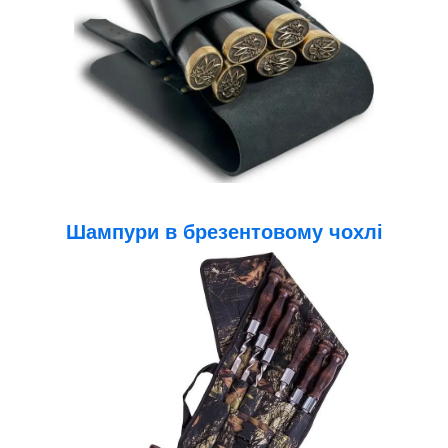
Шампури в брезентовому чохлі