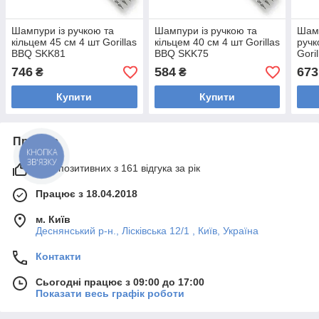
Шампури із ручкою та
Шампури із ручкою та
Шамп
кільцем 45 см 4 шт Gorillas
кільцем 40 см 4 шт Gorillas
ручк
BBQ SKK81
BBQ SKK75
Gori
746
584
673
₴
₴
Купити
Купити
Про нас
КНОПКА
ЗВ'ЯЗКУ
95% позитивних з 161 відгука за рік
Працює з 18.04.2018
м. Київ
Деснянський р-н., Лісківська 12/1 , Київ, Україна
Контакти
Сьогодні працює з 09:00 до 17:00
Показати весь графік роботи