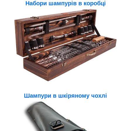
Набори шампурів в коробці
Шампури в шкіряному чохлі