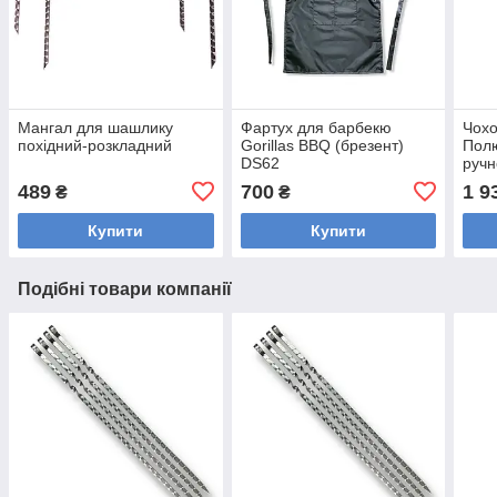
Мангал для шашлику
Фартух для барбекю
Чохо
похідний-розкладний
Gorillas BBQ (брезент)
Полю
DS62
ручн
Gori
489
700
1 9
₴
₴
Купити
Купити
Подібні товари компанії