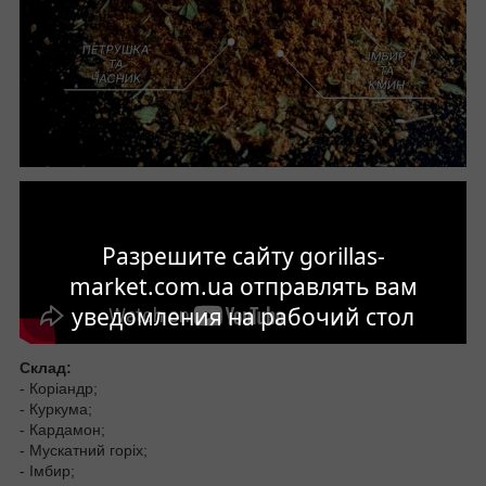
Разрешите сайту gorillas-
market.com.ua отправлять вам
уведомления на рабочий стол
Склад:
- Коріандр;
- Куркума;
- Кардамон;
- Мускатний горіх;
- Імбир;