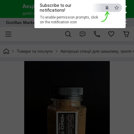
×
Subscribe to our
notifications!
To enable permission prompts, click
ESC
Gorillas Market
on the notification icon
Товари та послуги
Авторські спеції для шашлику, гриля 