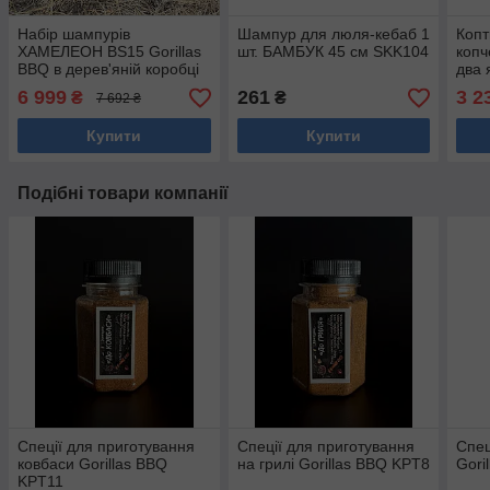
Набір шампурів
Шампур для люля-кебаб 1
Копт
ХАМЕЛЕОН BS15 Gorillas
шт. БАМБУК 45 см SKK104
копч
BBQ в дерев'яній коробці
два 
терм
6 999
261
3 2
₴
₴
7 692 ₴
KPT
Купити
Купити
Подібні товари компанії
Спеції для приготування
Спеції для приготування
Спец
ковбаси Gorillas BBQ
на грилі Gorillas BBQ KPT8
Gori
KPT11