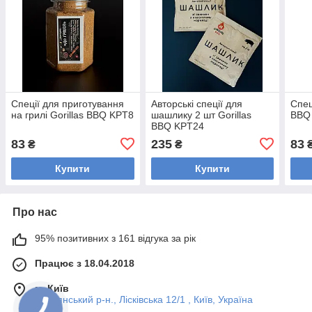
Спеції для приготування
Авторські спеції для
Спец
на грилі Gorillas BBQ KPT8
шашлику 2 шт Gorillas
BBQ
BBQ KPT24
83
235
83
₴
₴
Купити
Купити
Про нас
95% позитивних з 161 відгука за рік
Працює з 18.04.2018
м. Київ
Деснянський р-н., Лісківська 12/1 , Київ, Україна