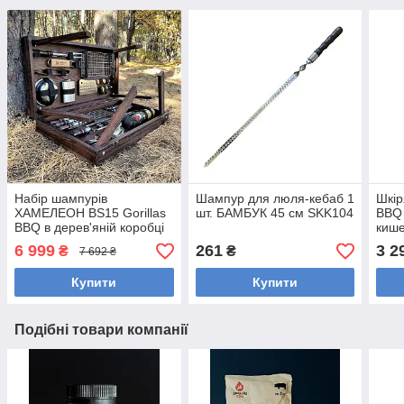
Набір шампурів
Шампур для люля-кебаб 1
Шкір
ХАМЕЛЕОН BS15 Gorillas
шт. БАМБУК 45 см SKK104
BBQ 
BBQ в дерев'яній коробці
киш
6 999
261
3 2
₴
₴
7 692 ₴
Купити
Купити
Подібні товари компанії