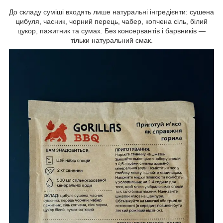
До складу суміші входять лише натуральні інгредієнти: сушена
цибуля, часник, чорний перець, чабер, копчена сіль, білий
цукор, пажитник та сумах. Без консервантів і барвників —
тільки натуральний смак.