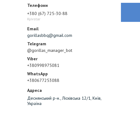
+380 (67) 725-30-88
Kyivstar
gorillasbbq@gmail.com
@gorillas_manager_bot
+380998975081
+380677253088
Деснянський р-н., Лісківська 12/1, Київ,
Україна