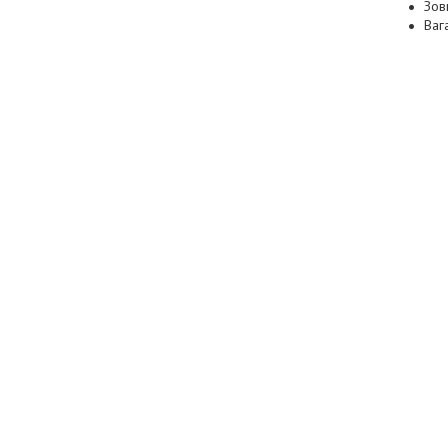
Зов
Вага