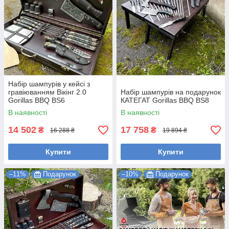
Набір шампурів у кейсі з
гравіюванням Вікінг 2.0
Набір шампурів на подарунок
Gorillas BBQ BS6
КАТЕГАТ Gorillas BBQ BS8
В наявності
В наявності
14 502
17 758
₴
₴
16 288 ₴
19 894 ₴
Купити
Купити
–11%
Подарунок
–10%
Подарунок