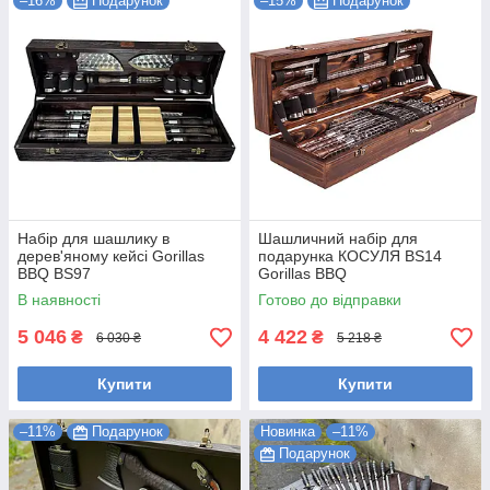
–16%
Подарунок
–15%
Подарунок
Набір для шашлику в
Шашличний набір для
дерев'яному кейсі Gorillas
подарунка КОСУЛЯ BS14
BBQ BS97
Gorillas BBQ
В наявності
Готово до відправки
5 046
4 422
₴
₴
6 030 ₴
5 218 ₴
Купити
Купити
–11%
Подарунок
Новинка
–11%
Подарунок