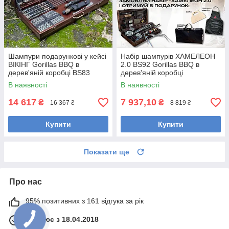
Шампури подарункові у кейсі
Набір шампурів ХАМЕЛЕОН
ВІКІНГ Gorillas BBQ в
2.0 BS92 Gorillas BBQ в
дерев'яній коробці BS83
дерев'яній коробці
В наявності
В наявності
14 617
7 937,10
₴
₴
16 367 ₴
8 819 ₴
Купити
Купити
Показати ще
Про нас
95% позитивних з 161 відгука за рік
Працює з 18.04.2018