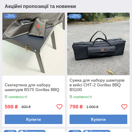
Акційні пропозиції та новинки
–25%
–20%
Сумка для набору шампурів
Скатертина для набору
в кейсі СНТ-2 Gorillas BBQ
шампурів BS75 Gorillas BBQ
BS100
В наявності
В наявності
598
798
₴
₴
800 ₴
1 000 ₴
Купити
Купити