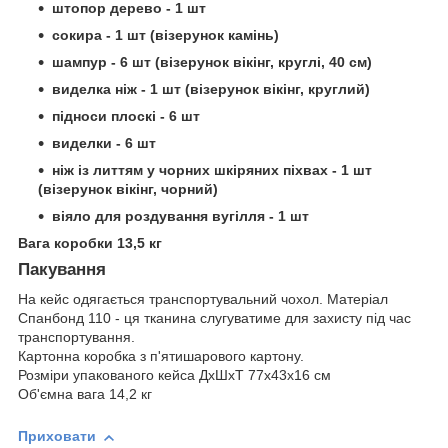
штопор дерево - 1 шт
сокира - 1 шт (візерунок камінь)
шампур - 6 шт (візерунок вікінг, круглі, 40 см)
виделка ніж - 1 шт (візерунок вікінг, круглий)
підноси плоскі - 6 шт
виделки - 6 шт
ніж із литтям у чорних шкіряних піхвах - 1 шт
(візерунок вікінг, чорний)
віяло для роздування вугілля - 1 шт
Вага коробки 13,5 кг
Пакування
На кейс одягається транспортувальний чохол. Матеріал
Спанбонд 110 - ця тканина слугуватиме для захисту під час
транспортування.
Картонна коробка з п'ятишарового картону.
Розміри упакованого кейса ДхШхТ 77х43х16 см
Об'ємна вага 14,2 кг
Приховати