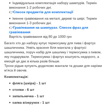
Індивідуальна комплектація набору шампурів. Термін
виконання 1-2 робочих дні.
👉
Список предметів для комплектації
Іменне гравіювання на металі, дереві та шкірі. Термін
виконання 1-3 робочих дні.
👉
Гравіювання на шампурах. Список фраз для
гравіювання
Вартість гравіювання від 80 до 1000 грн
Багато хто до набору купує термосумку для пива і фартух
шашличника. Уявіть красеня біля мангала у фартусі
шашличника, поруч набір для шашлику і термосумка з пивом,
яку подарували. Термосумка і фартух коштують недорого, а
емоцій це дає в кілька разів більше.
Трохи рідше купують додатково мангали та дошки для нарізки
м'яса й овочів.
Комплектація:
фляга (шкіра) - 1 шт
стопки - 6 шт
запальничка - 1 шт
сапка візерунок - 1 шт