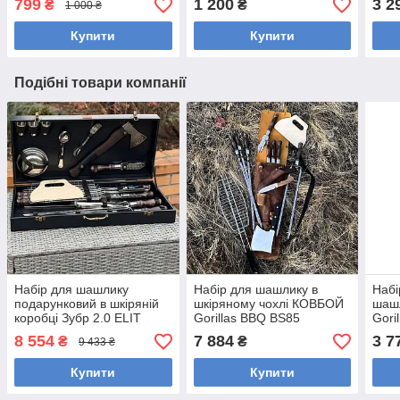
799
1 200
3 2
₴
₴
1 000 ₴
Купити
Купити
Подібні товари компанії
Набір для шашлику
Набір для шашлику в
Набі
подарунковий в шкіряній
шкіряному чохлі КОВБОЙ
шаш
коробці Зубр 2.0 ELIT
Gorillas BBQ BS85
Gori
BS69
брез
8 554
7 884
3 7
₴
₴
9 433 ₴
Купити
Купити