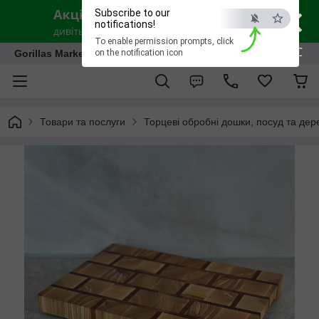
×
Subscribe to our
notifications!
To enable permission prompts, click
ESC
Gorillas Market
on the notification icon
Товари та послуги
Торцеві обробні дошки, посуд та дере