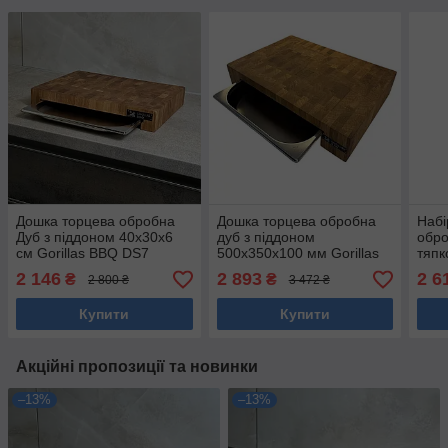
Дошка торцева обробна
Дошка торцева обробна
Набі
Дуб з піддоном 40х30х6
дуб з піддоном
обро
см Gorillas BBQ DS7
500х350х100 мм Gorillas
тяпк
BBQ DS53
BBQ
2 146
2 893
2 6
₴
₴
2 800 ₴
3 472 ₴
Купити
Купити
Акційні пропозиції та новинки
–13%
–13%