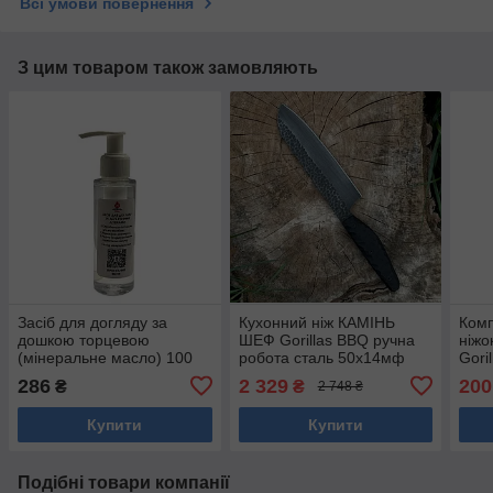
Всі умови повернення
З цим товаром також замовляють
Засіб для догляду за
Кухонний ніж КАМІНЬ
Комп
дошкою торцевою
ШЕФ Gorillas BBQ ручна
ніжо
(мінеральне масло) 100
робота сталь 50х14мф
Gori
мл Gorillas BBQ DS60
KN111
286
2 329
200
₴
₴
2 748 ₴
Купити
Купити
Подібні товари компанії