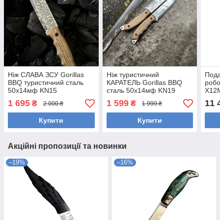
Ніж СЛАВА ЗСУ Gorillas
Ніж туристичний
Пода
BBQ туристичний сталь
КАРАТЕЛЬ Gorillas BBQ
робо
50х14мф KN15
сталь 50х14мф KN19
Х12М
KN2
1 695
1 599
11 
₴
₴
2 000 ₴
1 999 ₴
Купити
Купити
Акційні пропозиції та новинки
–19%
–16%