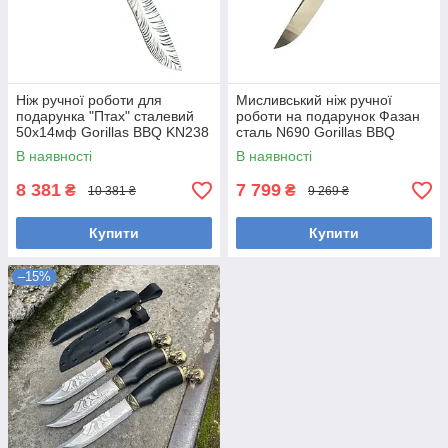
Ніж ручної роботи для
Мисливський ніж ручної
подарунка "Птах" сталевий
роботи на подарунок Фазан
50х14мф Gorillas BBQ KN238
сталь N690 Gorillas BBQ
(KN260)
В наявності
В наявності
8 381
7 799
₴
₴
10 381 ₴
9 269 ₴
Купити
Купити
–15%