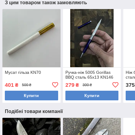
З цим товаром також замовляють
Мусат гільза KN70
Ручка-ніж 5005 Gorillas
Ніж 
BBQ сталь 65х13 KN146
стал
401
279
375
₴
₴
500 ₴
300 ₴
Купити
Купити
Подібні товари компанії