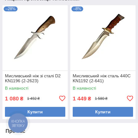
–28%
–8%
Мисливський ніж зі сталі D2
Мисливський ніж сталь 440С
KN1196 (2-2623)
KN1192 (2-641)
В наявності
В наявності
1 080
1 449
₴
₴
1 492 ₴
1 580 ₴
Купити
Купити
КНОПКА
ЗВ'ЯЗКУ
Про нас