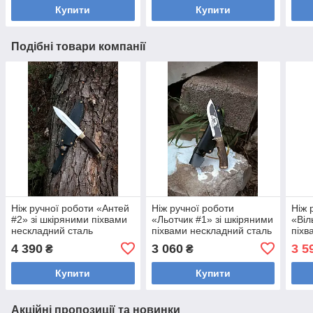
Купити
Купити
Подібні товари компанії
Ніж ручної роботи «Антей
Ніж ручної роботи
Ніж 
#2» зі шкіряними піхвами
«Льотчик #1» зі шкіряними
«Віл
нескладний сталь
піхвами нескладний сталь
піхв
95Х18/57-58 HRC.
95х18/58 HRC.
95х
4 390
3 060
3 5
₴
₴
Купити
Купити
Акційні пропозиції та новинки