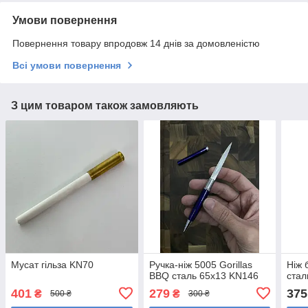
Умови повернення
Повернення товару впродовж 14 днів за домовленістю
Всі умови повернення
З цим товаром також замовляють
Мусат гільза KN70
Ручка-ніж 5005 Gorillas
Ніж 
BBQ сталь 65х13 KN146
стал
401
279
375
₴
₴
500 ₴
300 ₴