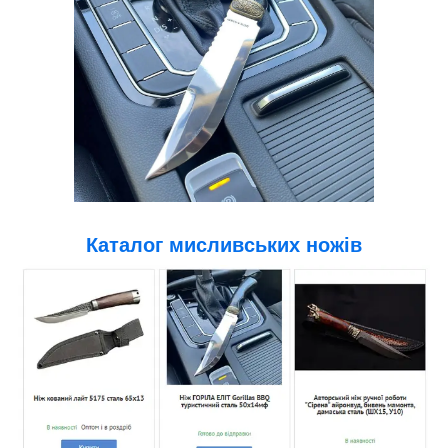
Каталог
мисливських
ножів