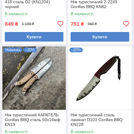
418 сталь D2 (KN1204)
Ніж туристичний 2-2249
чорний
Gorillas BBQ KN82
В наявності
В наявності
849
751
₴
₴
1 100 ₴
940 ₴
Купити
Купити
Новинка
–20%
–20%
Ніж туристичний КАРАТЕЛЬ
Ніж туристичний сталь
Gorillas BBQ сталь 50х14мф
ламінат D103 Gorillas BBQ
KN19
KN228
В наявності
В наявності