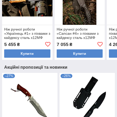
Ніж ручної роботи
Ніж ручної роботи
Ніж 
«Українець #1» з піхвами з
«Сапсан #4» з піхвами з
піхв
кайдексу сталь х12МФ
кайдексу сталь х12МФ
х12
5 455
7 055
4 2
₴
₴
Купити
Купити
Акційні пропозиції та новинки
–27%
–26%