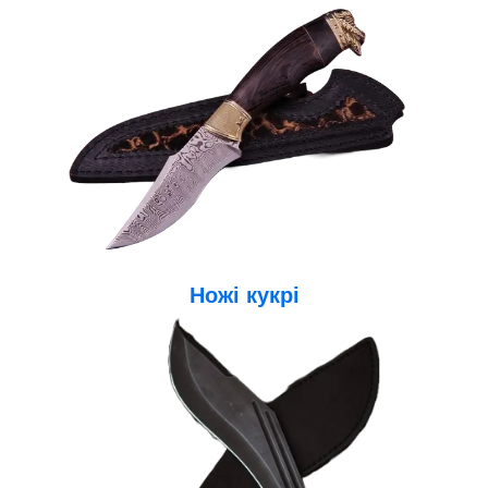
Ножі кукр
і