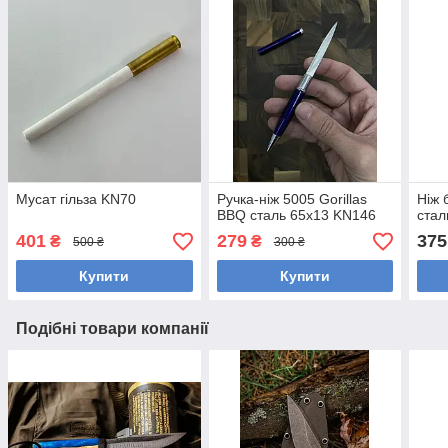
Мусат гільза KN70
Ручка-ніж 5005 Gorillas
Ніж 
BBQ сталь 65х13 KN146
стал
401
279
375
₴
₴
500 ₴
300 ₴
Купити
Купити
Подібні товари компанії