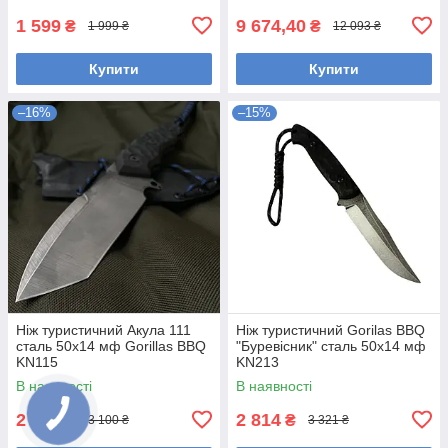
1 599
9 674,40
₴
₴
1 999 ₴
12 093 ₴
Купити
Купити
–16%
–15%
Ніж туристичний Акула 111
Ніж туристичний Gorilas BBQ
сталь 50х14 мф Gorillas BBQ
"Буревісник" сталь 50х14 мф
KN115
KN213
В наявності
В наявності
2 601
2 814
₴
₴
3 100 ₴
3 321 ₴