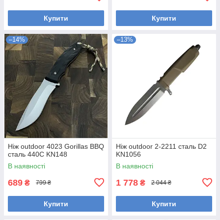
Купити
Купити
–14%
–13%
Ніж outdoor 4023 Gorillas BBQ
Ніж outdoor 2-2211 сталь D2
сталь 440С KN148
KN1056
В наявності
В наявності
689
1 778
₴
₴
799 ₴
2 044 ₴
Купити
Купити