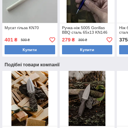
Мусат гільза KN70
Ручка-ніж 5005 Gorillas
Ніж 
BBQ сталь 65х13 KN146
стал
401
279
375
₴
₴
500 ₴
300 ₴
Купити
Купити
Подібні товари компанії