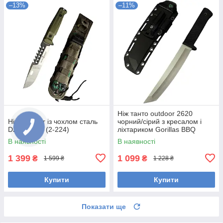
–13%
–11%
Ніж танто outdoor 2620
Ніж outdoor із чохлом сталь
чорний/сірий з кресалом і
D2 KN1194 (2-224)
ліхтариком Gorillas BBQ
KN1080
В наявності
В наявності
1 399
1 099
₴
₴
1 599 ₴
1 228 ₴
Купити
Купити
Показати ще