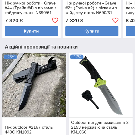
Ніж ручної роботи «Grave
Ніж ручної роботи «Grave
Ніж 
#4» (Грейв #4) з піхвами з
#2» (Грейв #2) з піхвами з
лезо
кайдексу сталь N690/61
кайдексу сталь N690/61
типу
HRC.
HRC.
#5» 
7 320
7 320
8 4
₴
₴
кайд
HRC
Купити
Купити
Акційні пропозиції та новинки
–23%
–17%
Outdoor ніж для виживання 2-
Ніж outdoor #2167 сталь
2153 нержавіюча сталь
440С KN1092
KN1060