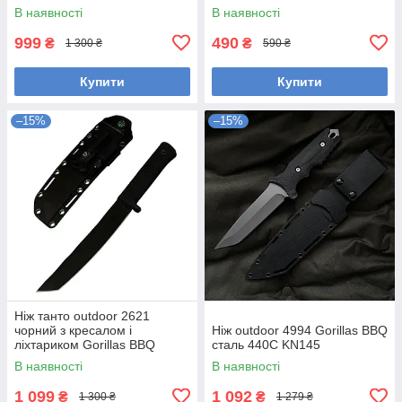
В наявності
В наявності
999
490
₴
₴
1 300 ₴
590 ₴
Купити
Купити
–15%
–15%
Ніж танто outdoor 2621
чорний з кресалом і
Ніж outdoor 4994 Gorillas BBQ
ліхтариком Gorillas BBQ
сталь 440С KN145
KN1079
В наявності
В наявності
1 099
1 092
₴
₴
1 300 ₴
1 279 ₴