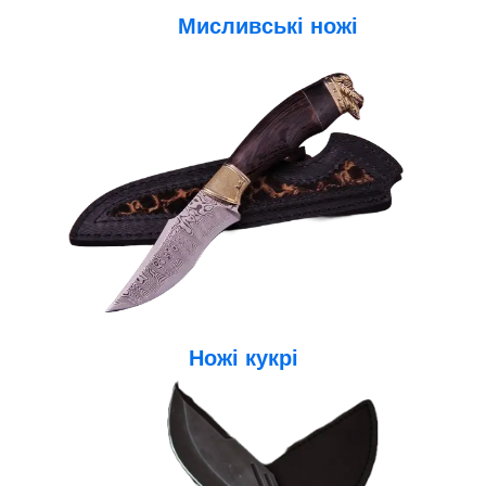
Мисливські ножі
Ножі кукр
і