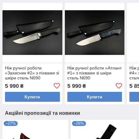
Ніж ручної роботи
Ніж ручної роботи «Атлант
Ніж 
«Захисник #2» з піхвами зі
#1» з піхвами зі шкіри
#4» 
шкіри сталь N690
сталь N690
стал
5 990
5 990
5 8
₴
₴
Купити
Купити
Акційні пропозиції та новинки
–27%
–26%