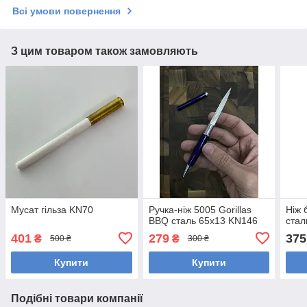
Всі умови повернення
З цим товаром також замовляють
Мусат гільза KN70
Ручка-ніж 5005 Gorillas
Ніж 
BBQ сталь 65х13 KN146
стал
401
279
375
₴
₴
500 ₴
300 ₴
Купити
Купити
Подібні товари компанії