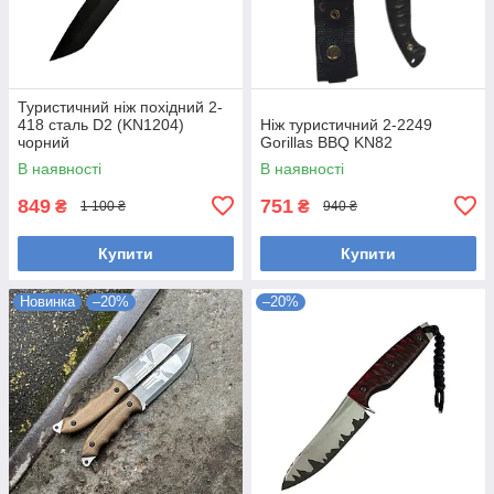
Туристичний ніж похідний 2-
418 сталь D2 (KN1204)
Ніж туристичний 2-2249
чорний
Gorillas BBQ KN82
В наявності
В наявності
849
751
₴
₴
1 100 ₴
940 ₴
Купити
Купити
Новинка
–20%
–20%