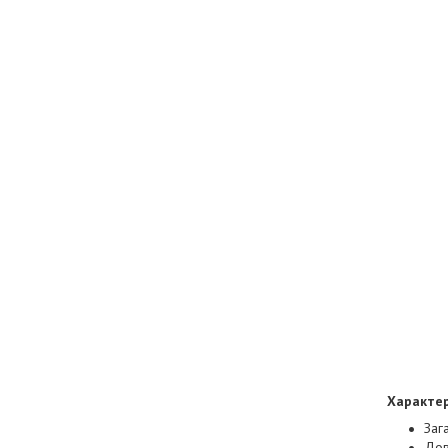
Характер
Заг
Дов