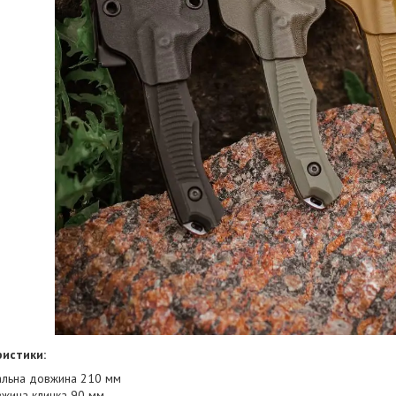
истики:
альна довжина 210 мм ️
жина клинка 90 мм ️