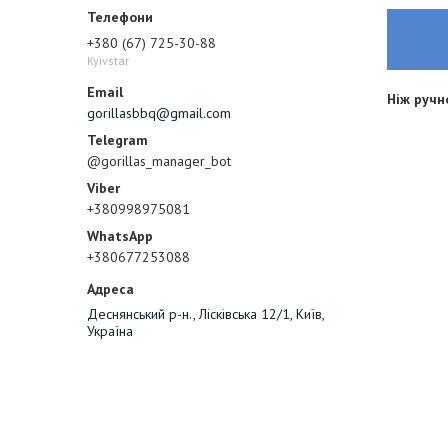
+380 (67) 725-30-88
Kyivstar
Ніж ручн
gorillasbbq@gmail.com
@gorillas_manager_bot
+380998975081
+380677253088
Деснянський р-н., Лісківська 12/1, Київ,
Україна