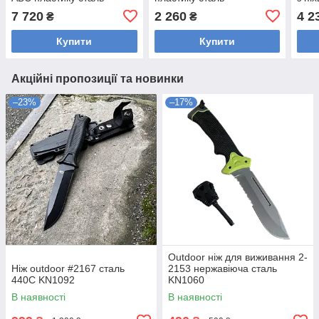
Х12МФ/61 HRC
У8А/61HRC.
У8/
7 720
2 260
4 2
₴
₴
Купити
Купити
Акційні пропозиції та новинки
–23%
–17%
Outdoor ніж для виживання 2-
Ніж outdoor #2167 сталь
2153 нержавіюча сталь
440С KN1092
KN1060
В наявності
В наявності