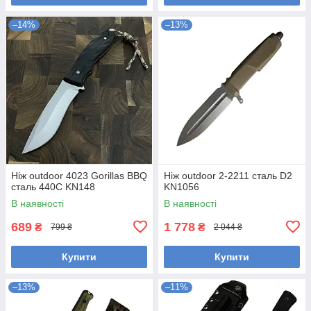
–14%
–13%
Ніж outdoor 4023 Gorillas BBQ
Ніж outdoor 2-2211 сталь D2
сталь 440С KN148
KN1056
В наявності
В наявності
689
1 778
₴
₴
799 ₴
2 044 ₴
Купити
Купити
–13%
–11%