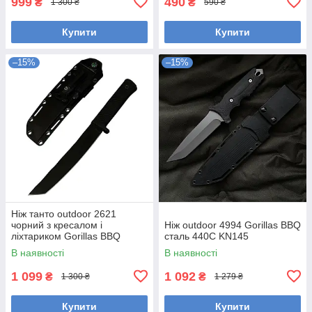
999
490
₴
₴
1 300 ₴
590 ₴
Купити
Купити
–15%
–15%
Ніж танто outdoor 2621
чорний з кресалом і
Ніж outdoor 4994 Gorillas BBQ
ліхтариком Gorillas BBQ
сталь 440С KN145
KN1079
В наявності
В наявності
1 099
1 092
₴
₴
1 300 ₴
1 279 ₴
Купити
Купити