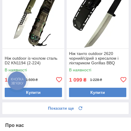
Ніж танто outdoor 2620
Ніж outdoor із чохлом сталь
чорний/сірий з кресалом і
D2 KN1194 (2-224)
ліхтариком Gorillas BBQ
KN1080
В наявності
В наявності
1 399
1 099
₴
₴
1 599 ₴
1 228 ₴
Купити
Купити
Показати ще
Про нас