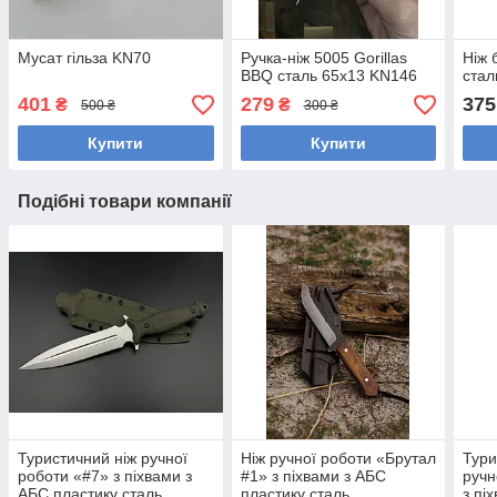
Мусат гільза KN70
Ручка-ніж 5005 Gorillas
Ніж 
BBQ сталь 65х13 KN146
стал
401
279
375
₴
₴
500 ₴
300 ₴
Купити
Купити
Подібні товари компанії
Туристичний ніж ручної
Ніж ручної роботи «Брутал
Тури
роботи «#7» з піхвами з
#1» з піхвами з АБС
ручн
АБС пластику сталь
пластику сталь
з пі