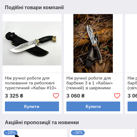
Подібні товари компанії
Ніж ручної роботи для
Ніж ручної роботи для
Ніж 
полювання та риболовлі
барбекю 3 в 1 «Кабан»
барб
туристичний «Кабан #10»
(темний) зі шкіряними
(сві
зі шкіряними піхвами
піхвами сталь 95х18
піхв
3 325
3 060
3 0
₴
₴
нескладний сталь 95х18
Купити
Купити
Акційні пропозиції та новинки
–19%
–16%