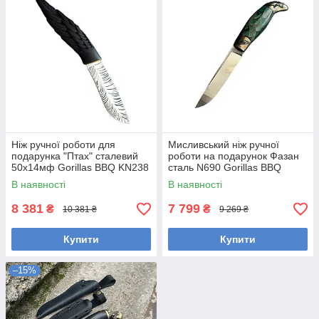
Ніж ручної роботи для
Мисливський ніж ручної
подарунка "Птах" сталевий
роботи на подарунок Фазан
50х14мф Gorillas BBQ KN238
сталь N690 Gorillas BBQ
(KN260)
В наявності
В наявності
8 381
7 799
₴
₴
10 381 ₴
9 269 ₴
Купити
Купити
–15%