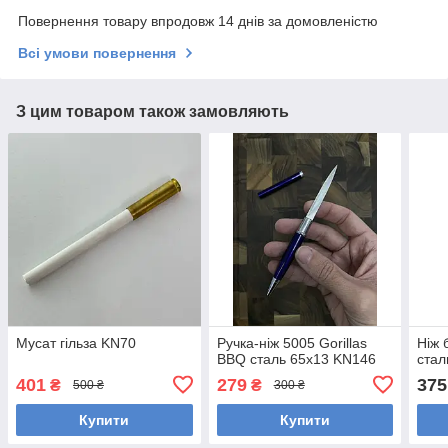
Повернення товару впродовж 14 днів за домовленістю
Всі умови повернення
З цим товаром також замовляють
Мусат гільза KN70
Ручка-ніж 5005 Gorillas
Ніж 
BBQ сталь 65х13 KN146
стал
401
279
375
₴
₴
500 ₴
300 ₴
Купити
Купити