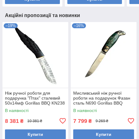
Акційні пропозиції та новинки
–19%
–16%
Ніж ручної роботи для
Мисливський ніж ручної
подарунка "Птах" сталевий
роботи на подарунок Фазан
50х14мф Gorillas BBQ KN238
сталь N690 Gorillas BBQ
(KN260)
В наявності
В наявності
8 381
7 799
₴
₴
10 381 ₴
9 269 ₴
Купити
Купити