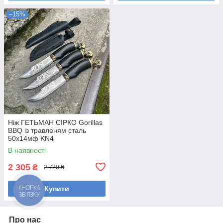
–15%
Ніж ГЕТЬМАН СІРКО Gorillas
BBQ із травленям сталь
50х14мф KN4
В наявності
2 305
₴
2 720 ₴
Купити
Про нас