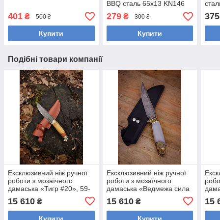
BBQ сталь 65х13 KN146
стал
401
279
375
₴
₴
500 ₴
300 ₴
Купити
Купити
Подібні товари компанії
Ексклюзивний ніж ручної
Ексклюзивний ніж ручної
Екск
роботи з мозаїчного
роботи з мозаїчного
робо
дамаська «Тигр #20», 59-
дамаська «Ведмежа сила
дама
60 HRC.
#1», 59-60 HRC.
#1»,
15 610
15 610
15 
₴
₴
Купити
Купити