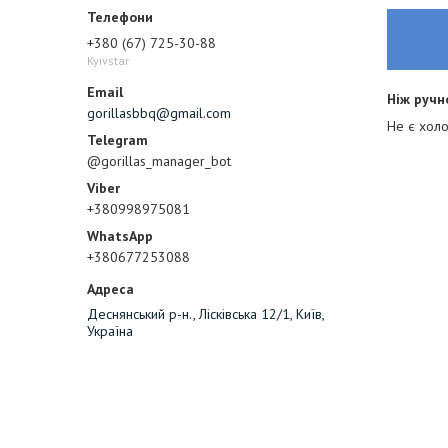
+380 (67) 725-30-88
Kyivstar
Ніж ручн
gorillasbbq@gmail.com
Не є хол
@gorillas_manager_bot
+380998975081
+380677253088
Деснянський р-н., Лісківська 12/1, Київ,
Україна