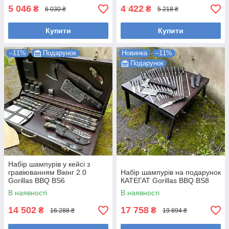
5 046
4 422
₴
₴
6 030 ₴
5 218 ₴
Купити
Купити
–11%
Подарунок
Новинка
–11%
Подарунок
Набір шампурів у кейсі з
гравіюванням Вікінг 2.0
Набір шампурів на подарунок
Gorillas BBQ BS6
КАТЕГАТ Gorillas BBQ BS8
В наявності
В наявності
14 502
17 758
₴
₴
16 288 ₴
19 894 ₴