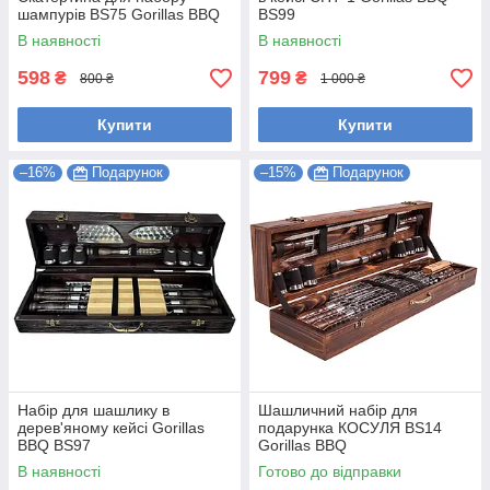
шампурів BS75 Gorillas BBQ
BS99
В наявності
В наявності
598
799
₴
₴
800 ₴
1 000 ₴
Купити
Купити
–16%
Подарунок
–15%
Подарунок
Набір для шашлику в
Шашличний набір для
дерев'яному кейсі Gorillas
подарунка КОСУЛЯ BS14
BBQ BS97
Gorillas BBQ
В наявності
Готово до відправки