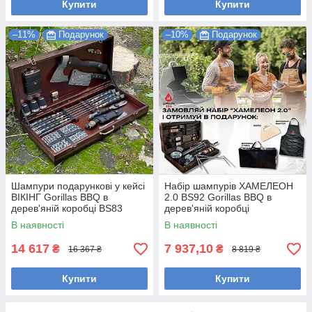
Купити
Купити
–11%
Подарунок
–10%
Подарунок
Шампури подарункові у кейсі
Набір шампурів ХАМЕЛЕОН
ВІКІНГ Gorillas BBQ в
2.0 BS92 Gorillas BBQ в
дерев'яній коробці BS83
дерев'яній коробці
В наявності
В наявності
14 617
7 937,10
₴
₴
16 367 ₴
8 819 ₴
Купити
Купити