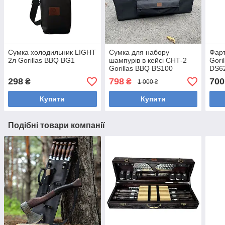
Сумка холодильник LIGHT
Сумка для набору
Фарт
2л Gorillas BBQ BG1
шампурів в кейсі СНТ-2
Gori
Gorillas BBQ BS100
DS6
298
798
700
₴
₴
1 000 ₴
Купити
Купити
Подібні товари компанії