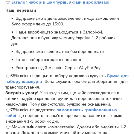
👉
Каталог наборів шампурів, які ми виробляємо
Наші переваги
Відправляємо в день замовлення, якщо замовлення
було оформлено до 15:00.
Наше виробництво знаходиться в Запоріжжі.
Доставляння в будь-яку частину України 1-2 робочих
дні.
Відправляємо післяплатою без передоплати.
Готові набори завжди в наявності.
Розстрочка від 3 місяців. Сервіс WayForPay
👉85% клієнтів до цього набору додатково купують
Сумка для
набору шампурів
Вона служить чохлом для зберігання і для
транспортування.
Зверніть увагу!
У зв'язку з тим, що кейс розкладається в
столик, надійне кріплення ручки для перенесення технічно
неможливе. Тому кейс-столик, ручкою не оснащений.
👉75% клієнтів додатково
замовляють гравіювання на
кейсі
. Це недорого, а пам'ять про вас на все життя. Термін
виконання 1-3 робочих дні.
👉 Можна змінювати комплектацію. Додати або видалити 1-2
товари. Деталі та час зміни уточнюйте у менеджера.