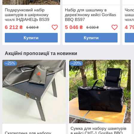
Подарунковий набір
Набір для шашлику в
Чоло
шампурів в шкіряному
дерев'яному кейсі Gorillas
шашл
чохлі ІНДІАНЕЦЬ BS39
BBQ BS97
чохл
Gorillas BBQ
BS30
6 212
5 046
4 7
₴
₴
6 669 ₴
6 030 ₴
Купити
Купити
Акційні пропозиції та новинки
–25%
–20%
Сумка для набору шампурів
Скатертина для набору
в кейсі СНТ-1 Gorillas BBQ