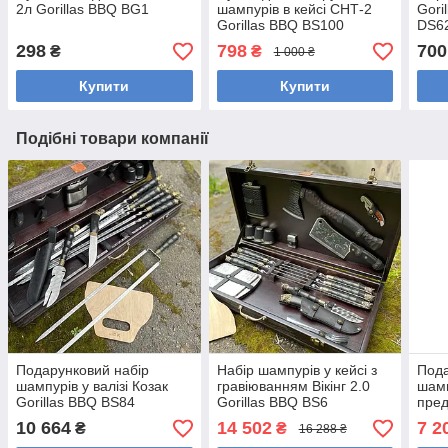
2л Gorillas BBQ BG1
шампурів в кейсі СНТ-2
Gori
Gorillas BBQ BS100
DS6
298
798
700
₴
₴
1 000 ₴
Купити
Купити
Подібні товари компанії
Подарунковий набір
Набір шампурів у кейсі з
Пода
шампурів у валізі Козак
гравіюванням Вікінг 2.0
шамп
Gorillas BBQ BS84
Gorillas BBQ BS6
пред
Gori
10 664
14 502
7 2
₴
₴
16 288 ₴