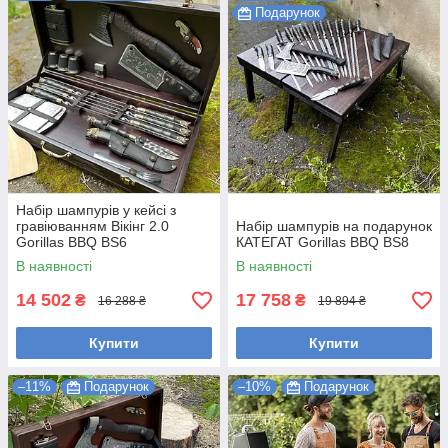
Подарунок
Набір шампурів у кейсі з
гравіюванням Вікінг 2.0
Набір шампурів на подарунок
Gorillas BBQ BS6
КАТЕГАТ Gorillas BBQ BS8
В наявності
В наявності
14 502
17 758
₴
₴
16 288 ₴
19 894 ₴
Купити
Купити
–11%
Подарунок
–10%
Подарунок