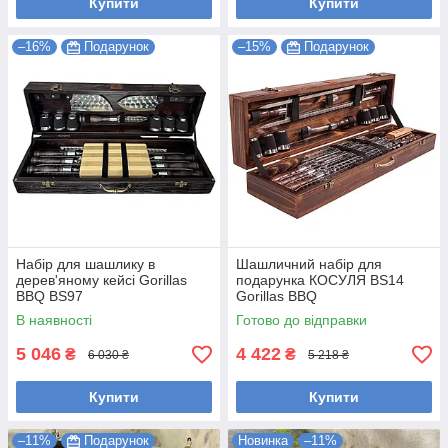
Купити
Купити
–16%
Подарунок
–15%
Подарунок
Набір для шашлику в
Шашличний набір для
дерев'яному кейсі Gorillas
подарунка КОСУЛЯ BS14
BBQ BS97
Gorillas BBQ
В наявності
Готово до відправки
5 046
4 422
₴
₴
6 030 ₴
5 218 ₴
Купити
Купити
–11%
Подарунок
Новинка
–11%