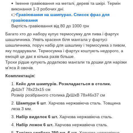
Іменне гравіювання на металі, дереві та шкірі. Термін
виконання 1-3 робочих дні.
👉
Гравіювання на шампурах. Список фраз для
гравіювання
Вартість гравіювання від 80 до 1000 грн
Багато хто до набору купує термосумку для пива і фартух
шашличника. Уявіть красеня біля мангала у фартусі
шашличника, поруч набір для шашлику і термосумка з пивом,
яку подарували. Термосумка і фартух коштують недорого, а
емоцій це дає в кілька разів більше.
Трохи рідше купують додатково мангали та дошки для нарізки
м'яса й овочів.
Комплектація:
Кейс для шампурів.
Розкладається в столик.
ДхШхТ 78х23х15 см
Розмір розібраного столика ДхШхВ 78х46х37 см
Шампури 6 шт
. Харчова нержавіюча сталь. Товщина
леза 3 мм.
Набір виделок 6 шт.
Харчова нержавіюча сталь.
Набір ложок
6 шт.
Харчова нержавіюча сталь.
Тарілка глибока 250 мл.
6 шт
. Харчова нержавіюча