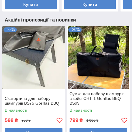
Купити
Купити
Акційні пропозиції та новинки
–25%
–20%
Сумка для набору шампурів
Скатертина для набору
в кейсі СНТ-1 Gorillas BBQ
шампурів BS75 Gorillas BBQ
BS99
В наявності
В наявності
598
799
₴
₴
800 ₴
1 000 ₴