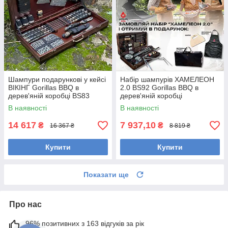
Шампури подарункові у кейсі
Набір шампурів ХАМЕЛЕОН
ВІКІНГ Gorillas BBQ в
2.0 BS92 Gorillas BBQ в
дерев'яній коробці BS83
дерев'яній коробці
В наявності
В наявності
14 617
7 937,10
₴
₴
16 367 ₴
8 819 ₴
Купити
Купити
Показати ще
Про нас
96% позитивних з 163 відгуків за рік