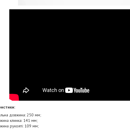
истики:
альна довжина: 250 мм;
жина клинка: 141 мм;
жина рукояті: 109 мм;