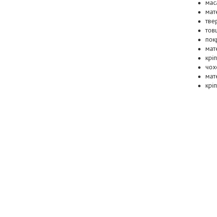
маса
мат
тве
тов
пок
мат
крі
чох
мат
крі