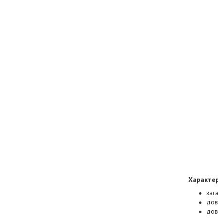
Характер
заг
дов
дов