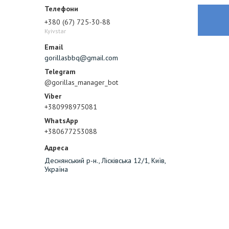
+380 (67) 725-30-88
Kyivstar
gorillasbbq@gmail.com
@gorillas_manager_bot
+380998975081
+380677253088
Деснянський р-н., Лісківська 12/1, Київ,
Україна