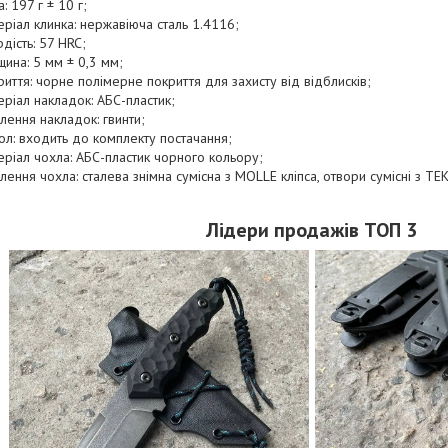
: 197 г ± 10 г;
еріал клинка: нержавіюча сталь 1.4116;
рдість: 57 HRC;
щина: 5 мм ± 0,3 мм;
риття: чорне полімерне покриття для захисту від відблисків;
еріал накладок: АБС-пластик;
плення накладок: гвинти;
ол: входить до комплекту постачання;
еріал чохла: АБС-пластик чорного кольору;
плення чохла: сталева знімна сумісна з MOLLE кліпса, отвори сумісні з TE
Лідери продажів ТОП 3