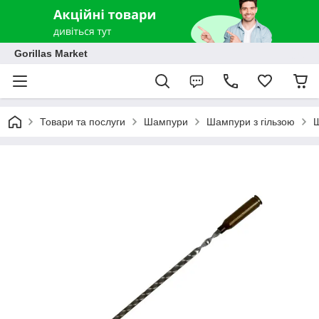
Gorillas Market
Товари та послуги
Шампури
Шампури з гільзою
Ш