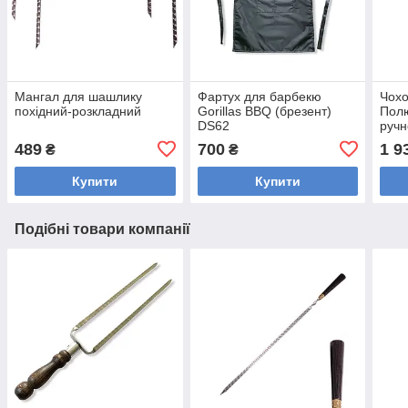
Мангал для шашлику
Фартух для барбекю
Чохо
похідний-розкладний
Gorillas BBQ (брезент)
Полю
DS62
ручн
Gori
489
700
1 9
₴
₴
Купити
Купити
Подібні товари компанії