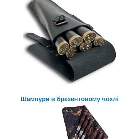
Шампури в брезентовому чохлі