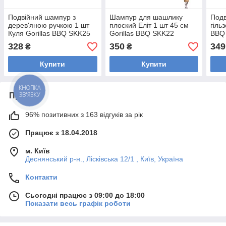
Подвійний шампур з
Шампур для шашлику
Подв
дерев'яною ручкою 1 шт
плоский Еліт 1 шт 45 см
гіль
Куля Gorillas BBQ SKK25
Gorillas BBQ SKK22
BBQ
328
350
349
₴
₴
Купити
Купити
КНОПКА
ЗВ'ЯЗКУ
Про нас
96% позитивних з 163 відгуків за рік
Працює з 18.04.2018
м. Київ
Деснянський р-н., Лісківська 12/1 , Київ, Україна
Контакти
Сьогодні працює з 09:00 до 18:00
Показати весь графік роботи