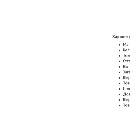
Характе
Мат
Кол
Тек
Стат
Вік
Заг
Шир
Тов
Пря
Дов
Шир
Тов