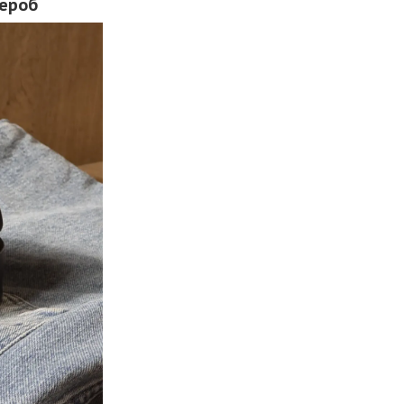
дероб