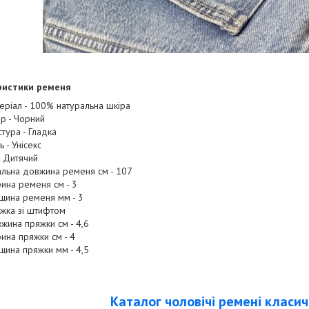
ристики ременя
еріал - 100% натуральна шкіра
ір - Чорний
стура - Гладка
ь - Унісекс
 - Дитячий
альна довжина ременя см - 107
ина ременя см - 3
щина ременя мм - 3
жка зі штифтом
жина пряжки см - 4,6
ина пряжки см - 4
щина пряжки мм - 4,5
Каталог чоловічі ремені класич