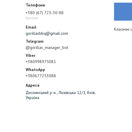
+380 (67) 725-30-88
Kyivstar
Класичні 
gorillasbbq@gmail.com
@gorillas_manager_bot
+380998975081
+380677253088
Деснянський р-н., Лісківська 12/1, Київ,
Україна