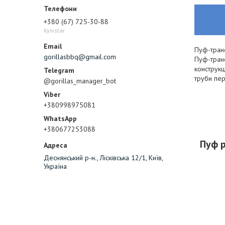
+380 (67) 725-30-88
Kyivstar
Пуф-транс
gorillasbbq@gmail.com
Пуф-транс
конструкц
труби пе
@gorillas_manager_bot
+380998975081
+380677253088
Пуф р
Деснянський р-н., Лісківська 12/1, Київ,
Україна