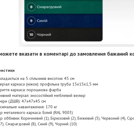
можете вказати в коментарі до замовлення бажаний ко
ристики
кладається на 5 стільчиків висотою 45 см
еріал каркаса (ніжок): профільна труба 15х15х1,5 мм
риття каркаса: порошкова фарба
ивний матеріал: зносостійкий меблевий велюр
міри (ДШВ): 47х47х45 см
симальне навантаження: 170 кг
ір металевого каркаса: Білий (RAL 9003)
ір оббивки: Коричневий (1), Бірюзовий (2), Бежевий (3), Червоний (4), Сіро
(7), Смарагдовий (8), Синій (9), Чорний (10)