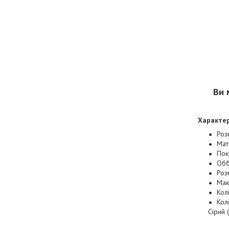
Ви 
Характе
Роз
Мат
Пок
Обб
Роз
Мак
Кол
Кол
Сірий 