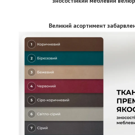
зносостійкий меблевий велю
Великий асортимент забарвле