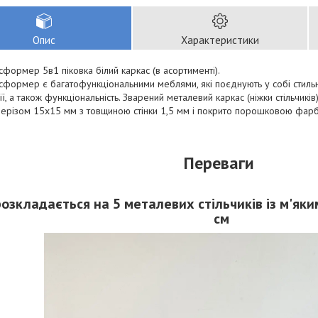
Опис
Характеристики
формер 5в1 піковка білий каркас (в асортименті).
формер є багатофункціональними меблями, які поєднують у собі стильний
ії, а також функціональність. Зварений металевий каркас (ніжки стільчикі
рерізом 15х15 мм з товщиною стінки 1,5 мм і покрито порошковою фар
Переваги
озкладається на 5 металевих стільчиків із м'як
см