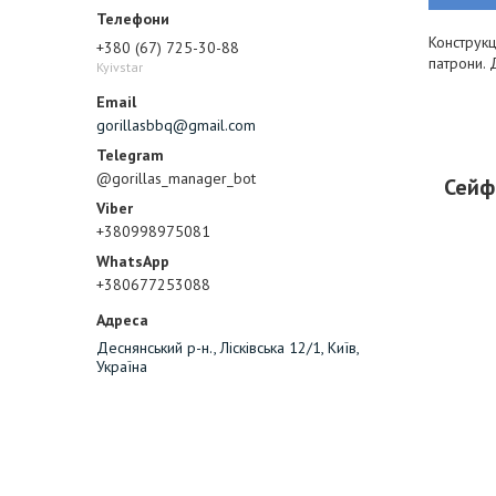
Конструкц
+380 (67) 725-30-88
патрони. 
Kyivstar
gorillasbbq@gmail.com
@gorillas_manager_bot
Сейф
+380998975081
+380677253088
Деснянський р-н., Лісківська 12/1, Київ,
Україна