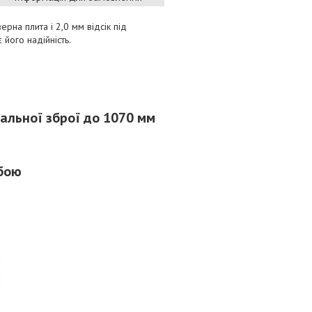
рна плита і 2,0 мм відсік під
його надійність.
альної зброї до 1070 мм
бою