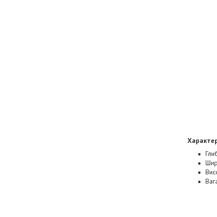
Характе
Гли
Шир
Вис
Вага