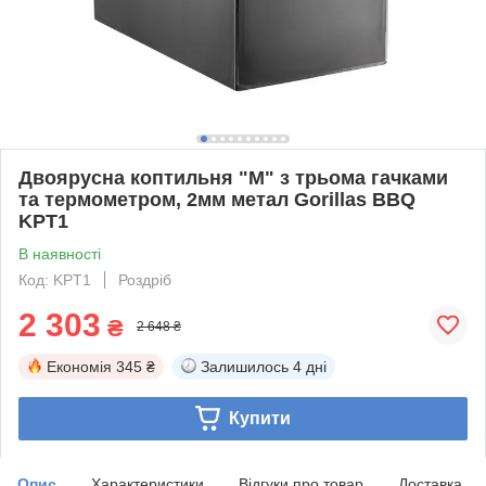
Двоярусна коптильня "М" з трьома гачками
та термометром, 2мм метал Gorillas BBQ
KPT1
В наявності
Код: KPT1
Роздріб
2 303
₴
2 648 ₴
Економія
345 ₴
Залишилось
4 дні
Купити
Опис
Характеристики
Відгуки про товар
Доставка