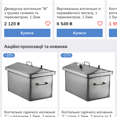
Двоярусна коптильня "М"
Вертикальна коптильня із
Копт
з трьома гачками та
нержавіючого металу, з
копч
термометром, 1.5мм
термометром, 1.5мм
1.5м
метал Gorillas BBQ
метал Gorillas BBQ KPT43
Gori
2 120
6 549
1 5
₴
₴
Купити
Купити
Акційні пропозиції та новинки
–18%
–17%
Коптильня гарячого копчення
Коптильня гарячого копчення
"L" з піддоном 1.5мм, 2 яруси
"L" сталь 1.5мм, 2 яруси та 3