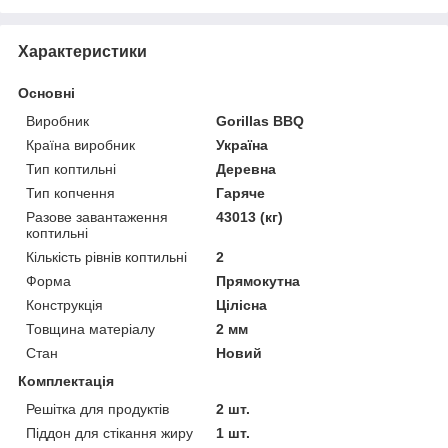
Характеристики
Основні
Виробник
Gorillas BBQ
Країна виробник
Україна
Тип коптильні
Деревна
Тип копчення
Гаряче
Разове завантаження
43013 (кг)
коптильні
Кількість рівнів коптильні
2
Форма
Прямокутна
Конструкція
Цілісна
Товщина матеріалу
2 мм
Стан
Новий
Комплектація
Решітка для продуктів
2 шт.
Піддон для стікання жиру
1 шт.