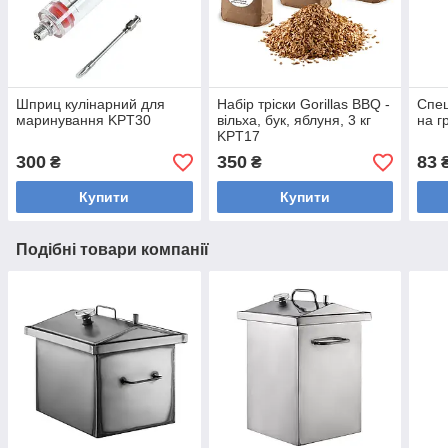
Шприц кулінарний для
Набір тріски Gorillas BBQ -
Спец
маринування KPT30
вільха, бук, яблуня, 3 кг
на г
KPT17
300
350
83
₴
₴
Купити
Купити
Подібні товари компанії