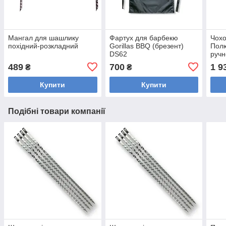
Мангал для шашлику
Фартух для барбекю
Чохо
похідний-розкладний
Gorillas BBQ (брезент)
Полю
DS62
ручн
Gori
489
700
1 9
₴
₴
Купити
Купити
Подібні товари компанії