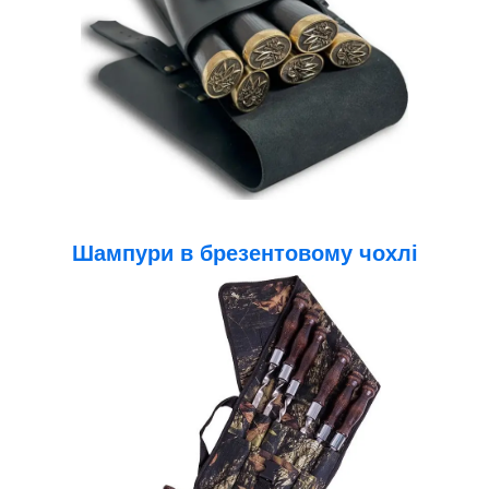
Шампури в брезентовому чохлі