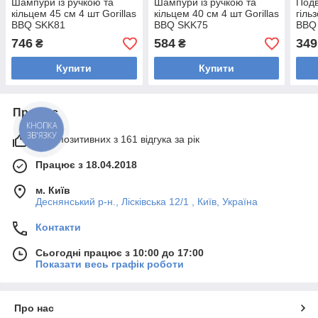
Шампури із ручкою та
Шампури із ручкою та
Подв
кільцем 45 см 4 шт Gorillas
кільцем 40 см 4 шт Gorillas
гіль
BBQ SKK81
BBQ SKK75
BBQ
746
584
349
₴
₴
Купити
Купити
Про нас
КНОПКА
ЗВ'ЯЗКУ
95% позитивних з 161 відгука за рік
Працює з 18.04.2018
м. Київ
Деснянський р-н., Лісківська 12/1 , Київ, Україна
Контакти
Сьогодні працює з 10:00 до 17:00
Показати весь графік роботи
Про нас