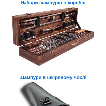
Набори шампурів в коробці
Шампури в шкіряному чохлі